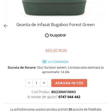
Jucarii de rol
Decoratiuni
Jucarii educative
Figurine jucarii mici
Jucarii electronice
Geanta de infasat Bugaboo Forest Green
Jucarii interactive
Frumusete si Bijuterii
Jocuri de societate
669,00 RON
LA COMANDA
Durata de livrare:
Stoc furnizor extern. Livrarea este estimata la
aproximativ 14 zile
ADAUGA IN COS
Cod Produs:
BG2306010083
Ai nevoie de ajutor?
0747 044 442
La achizitionarea acestui produs primiti
33
puncte de fidelitate