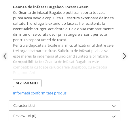
Geanta de infasat Bugaboo Forest Green
Cu Geanta de infasat Bugaboo poti transporta tot ce ar
putea avea nevoie copilul tau. Tesatura exterioara de inalta
calitate, hidrofuga la exterior, o face sa fie rezistenta la
eventualele scurgeri accidentale. Cele doua compartimente
din interior se curata usor prin stergere si sunt perfecte
pentru a separa umed de uscat.
Pentru a depozita articole mai mici, utilizati unul dintre cele
trei organizatoare incluse. Salteluta de infasat pliabila va
este mereu la indemana atunci cand sunteti la plimbare.
Compatibilitate:
Geanta de infasat Bugaboo este
compatibila cu toate carucioarele Bugaboo, cu exceptia
Bugaboo Ant.
Caracteristici Geanta de infasat Bugaboo Forest Green:
VEZI MAI MULT
Tesatura exterioara hidrofuga.
Materialul interior se curata usor prin stergere.
Informatii conformitate produs
2 compartimente principale, utile pentru separarea
articolele umede de cele uscate.
Caracteristici
3 organizatoare pentru articole mai mici.
Salteluta de infasat pliabila.
Review-uri
(0)
Buzunar ascuns, cu fermoar, pentru a depozita in
siguranta telefonul.
Buzunar termoizolant pentru biberon, mentine laptele