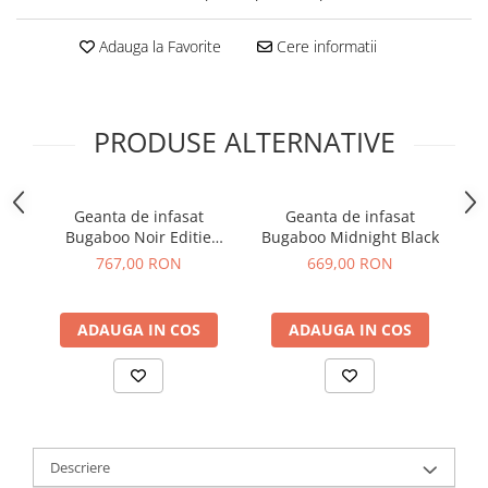
Adauga la Favorite
Cere informatii
PRODUSE ALTERNATIVE
Geanta de infasat
Geanta de infasat
G
Bugaboo Noir Editie
Bugaboo Midnight Black
Limitata Midnight Green
767,00 RON
669,00 RON
ADAUGA IN COS
ADAUGA IN COS
Descriere