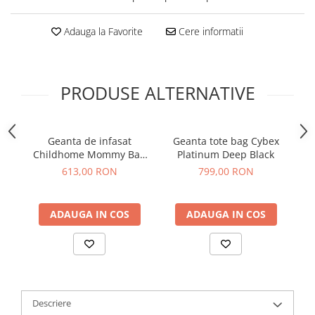
Adauga la Favorite
Cere informatii
PRODUSE ALTERNATIVE
Geanta de infasat
Geanta tote bag Cybex
G
Childhome Mommy Bag
Platinum Deep Black
Teddy
613,00 RON
799,00 RON
ADAUGA IN COS
ADAUGA IN COS
Descriere