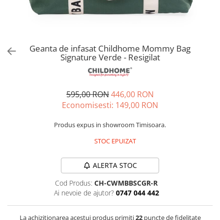
Jucarii de rol
Decoratiuni
Jucarii educative
Figurine jucarii mici
Jucarii electronice
Geanta de infasat Childhome Mommy Bag
Signature Verde - Resigilat
Jucarii interactive
Frumusete si Bijuterii
Jocuri de societate
595,00 RON
446,00 RON
Economisesti:
149,00
RON
Produs expus in showroom Timisoara.
STOC EPUIZAT
ALERTA STOC
Cod Produs:
CH-CWMBBSCGR-R
Ai nevoie de ajutor?
0747 044 442
La achizitionarea acestui produs primiti
22
puncte de fidelitate