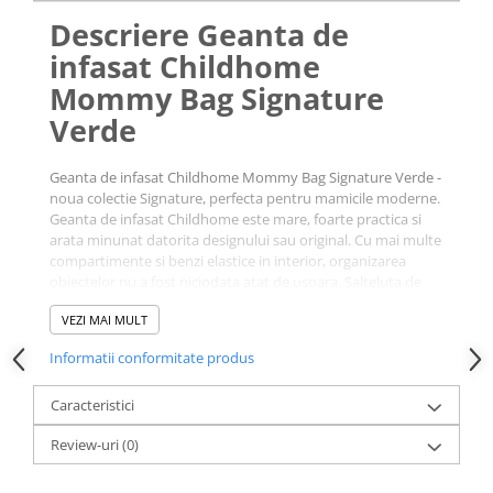
Descriere Geanta de
infasat Childhome
Mommy Bag Signature
Verde
Geanta de infasat Childhome Mommy Bag Signature Verde -
noua colectie Signature, perfecta pentru mamicile moderne.
Geanta de infasat Childhome este mare, foarte practica si
arata minunat datorita designului sau original. Cu mai multe
compartimente si benzi elastice in interior, organizarea
obiectelor nu a fost niciodata atat de usoara. Salteluta de
infasat pliabila este utila pentru schimbarea scutecului in
VEZI MAI MULT
plimbarile dvs.
Informatii conformitate produs
Geanta Childhome Mommy Bag poate fi folosita ca geanta
de infasat, geanta de voiaj, geanta pentru echipamentul
Caracteristici
sport, la plaja etc.
Review-uri
(0)