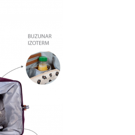
Geanta foarte practica, cu
design original Belgian.
Multifunctionala, perfecta
fiecare ocazie.
Compartimente si benzi ela
care mentin obiectele la loc
Fermoar special cu deschi
dubla.
Buzunar izoterm inclus.
Salteluta de infasat.
Curea de umar ajustabila s
detasabila.
Sistem integrat pentru ata
gentii pe manerul trolerulu
Usor de curatat, material
impermeabil.
Caracteristici
tehnice:
Dimensiuni: 55 x 30 x 40 c
Greutate maxima suportata
Material: Panza Oxford 10