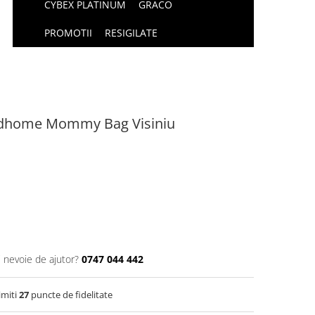
CYBEX PLATINUM
GRACO
PROMOTII
RESIGILATE
ildhome Mommy Bag Visiniu
i nevoie de ajutor?
0747 044 442
imiti
27
puncte de fidelitate