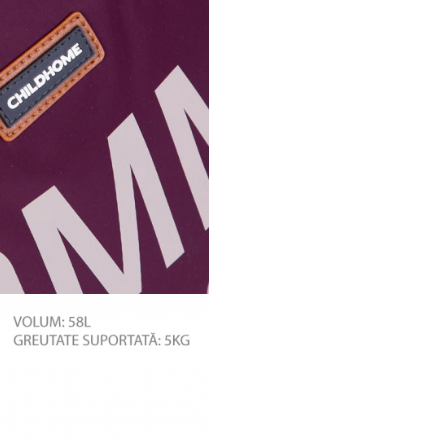
Childhome
, brandul de prod
premium pentru bebelusi nasc
Belgia, transforma camera cel
intr-un loc al culorii, echilibrulu
de bine pentru intreaga famili
Premiile obtinute de-a lungul 
de produsele Childhome pre
scaunele de masa din colectiil
Sixeater,
Evolu2
,
One 80°
sau 
celebra colectie de
genti Mo
Bag
sunt o reconfirmare a cali
acestor produse, iar faptul ca 
regasesc atat in camerele bebe
celebri, dar si in milioane de a
din intreaga lume, subliniaza
importanta frumosului in viat
parintilor de pretutindeni.