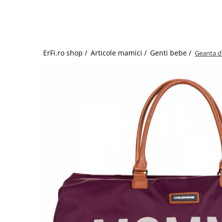
Jucarii de rol
Decoratiuni
Jucarii educative
Figurine jucarii mici
Jucarii electronice
ErFi.ro shop /
Articole mamici /
Genti bebe /
Geanta d
Jucarii interactive
Frumusete si Bijuterii
Jocuri de societate