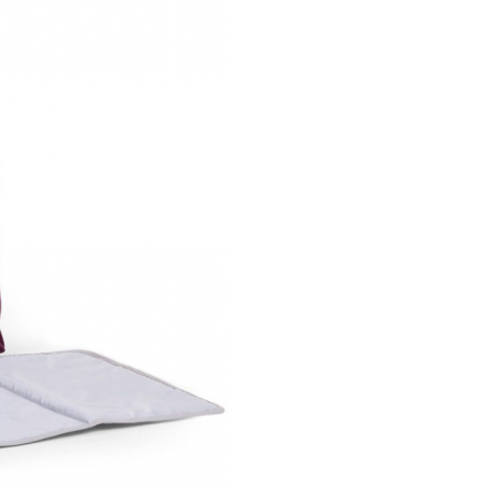
geanta de voiaj, geanta pentr
echipamentul sport, la plaja et
Caracteristici
Geanta de infa
Childhome
Mommy Bag
Visiniu: