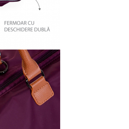
nailon; Captuseala 100% na
Salteluta de infasat 100%
poliester.
Intretinere: Nu se spala la 
Curatati cu o carpa umeda 
uscati imediat.
Sfat: nu asezati geanta pe o s
aspra pentru a evita urme de 
Aveti grija si la obiectele ascuti