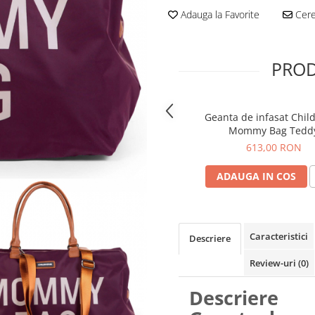
Adauga la Favorite
Cere 
PROD
Geanta de infasat Chi
Mommy Bag Tedd
613,00 RON
ADAUGA IN COS
Caracteristici
Descriere
Review-uri
(0)
Descriere