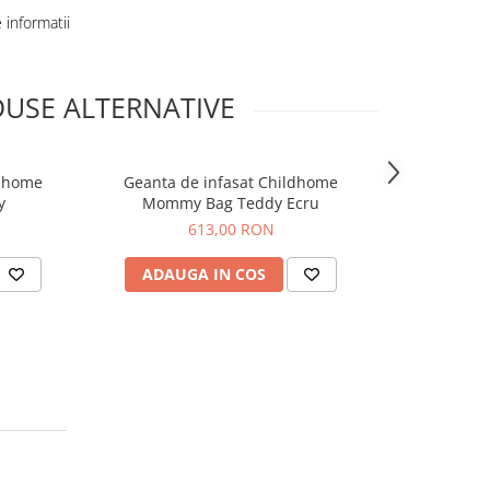
informatii
USE ALTERNATIVE
ldhome
Geanta de infasat Childhome
Geanta tot
y
Mommy Bag Teddy Ecru
613,00 RON
ADAUGA IN COS
ADAUG