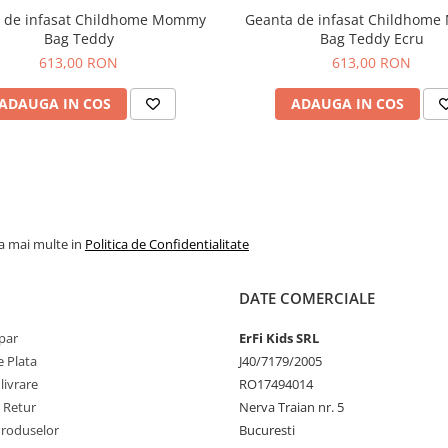
 de infasat Childhome Mommy
Geanta de infasat Childhom
Bag Teddy
Bag Teddy Ecru
613,00 RON
613,00 RON
ADAUGA IN COS
ADAUGA IN COS
la mai multe in
Politica de Confidentialitate
DATE COMERCIALE
par
ErFi Kids SRL
 Plata
J40/7179/2005
livrare
RO17494014
e Retur
Nerva Traian nr. 5
Produselor
Bucuresti