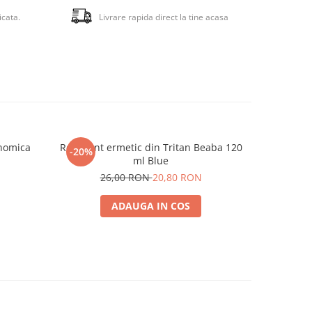
icata.
Livrare rapida direct la tine acasa
onomica
Recipient ermetic din Tritan Beaba 120
Lingurit
-20%
ml Blue
26,00 RON
20,80 RON
ADAUGA IN COS