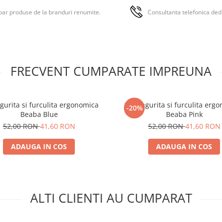
• Dimenisiuni: 41 x 15 x 33 cm.
ar produse de la branduri renumite.
Consultanta telefonica ded
• Material: panza.
FRECVENT CUMPARATE IMPREUNA
ngurita si furculita ergonomica
Set lingurita si furculita erg
-20%
Beaba Blue
Beaba Pink
52,00 RON
41,60 RON
52,00 RON
41,60 RON
ADAUGA IN COS
ADAUGA IN COS
ALTI CLIENTI AU CUMPARAT