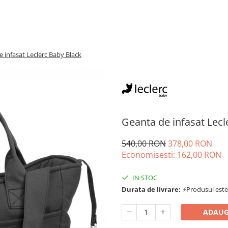
 infasat Leclerc Baby Black
Geanta de infasat Lecl
540,00 RON
378,00 RON
Economisesti:
162,00
RON
IN STOC
Durata de livrare:
⚡Produsul este d
ADAUG