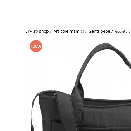
Jucarii de rol
Decoratiuni
Jucarii educative
Figurine jucarii mici
Jucarii electronice
ErFi.ro shop /
Articole mamici /
Genti bebe /
Geanta de
Jucarii interactive
Frumusete si Bijuterii
-30%
Jocuri de societate