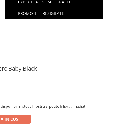
CYBEX PLATINUM
GRACO
PROMOTII
RESIGILATE
erc Baby Black
isponibil in stocul nostru si poate fi livrat imediat
A IN COS