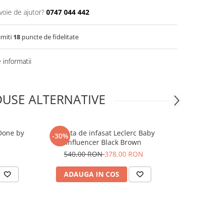
voie de ajutor?
0747 044 442
imiti
18
puncte de fidelitate
informatii
USE ALTERNATIVE
Done by
Geanta de infasat Leclerc Baby
Geanta d
-30%
Influencer Black Brown
Mommy
540,00 RON
378,00 RON
ADAUGA IN COS
ADAUG