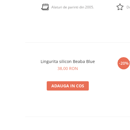
Alaturi de parinti din 2005.
Do
Lingurita silicon Beaba Blue
Set li
-20%
38,00 RON
ADAUGA IN COS