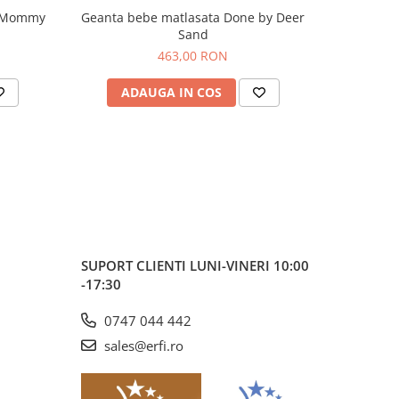
e Mommy
Geanta bebe matlasata Done by Deer
Geanta d
Sand
463,00 RON
ADAUGA IN COS
AD
SUPORT CLIENTI
LUNI-VINERI 10:00
-17:30
0747 044 442
sales@erfi.ro