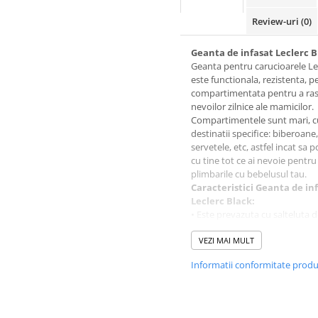
Review-uri
(0)
Geanta de infasat Leclerc B
Geanta pentru carucioarele Le
este functionala, rezistenta, p
compartimentata pentru a r
nevoilor zilnice ale mamicilor.
Compartimentele sunt mari, c
destinatii specifice: biberoane,
servetele, etc, astfel incat sa p
cu tine tot ce ai nevoie pentru
plimbarile cu bebelusul tau.
Caracteristici Geanta de in
Leclerc Black:
• Este prevazuta cu salteluta 
infasat impermeabila.
• Curea de umar detasabila.
VEZI MAI MULT
• Inchidere cu fermoar.
Informatii conformitate prod
• Sistem de atasare pe sasiul
caruciorului.
Caracteristici tehnice Gean
infasat Leclerc Black: