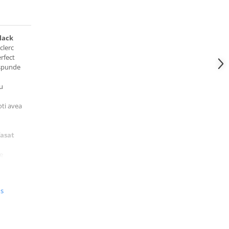
lack
clerc
erfect
aspunde
u
oti avea
fasat
de
us
ta de