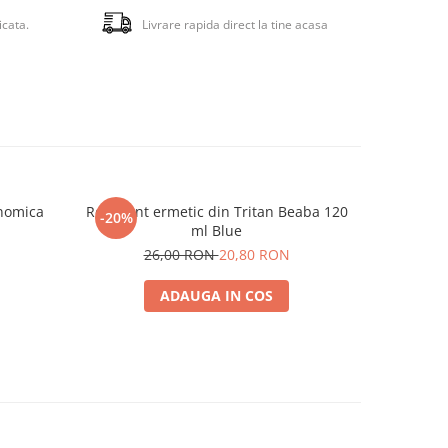
e:
icata.
Livrare rapida direct la tine acasa
onomica
Recipient ermetic din Tritan Beaba 120
Lingurit
-20%
ml Blue
26,00 RON
20,80 RON
ADAUGA IN COS