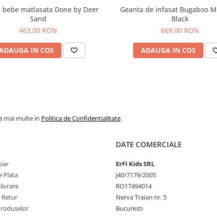
 bebe matlasata Done by Deer
Geanta de infasat Bugaboo M
Sand
Black
463,00 RON
669,00 RON
ADAUGA IN COS
ADAUGA IN COS
la mai multe in
Politica de Confidentialitate
DATE COMERCIALE
par
ErFi Kids SRL
 Plata
J40/7179/2005
livrare
RO17494014
e Retur
Nerva Traian nr. 5
Produselor
Bucuresti