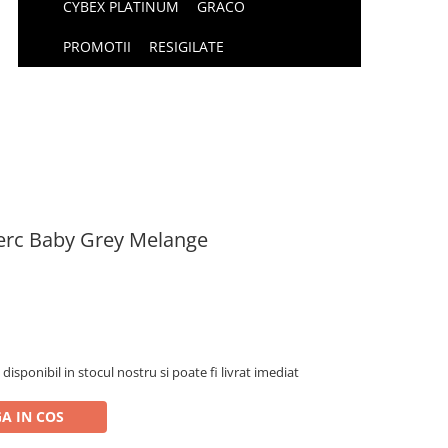
CYBEX PLATINUM
GRACO
PROMOTII
RESIGILATE
lerc Baby Grey Melange
isponibil in stocul nostru si poate fi livrat imediat
A IN COS