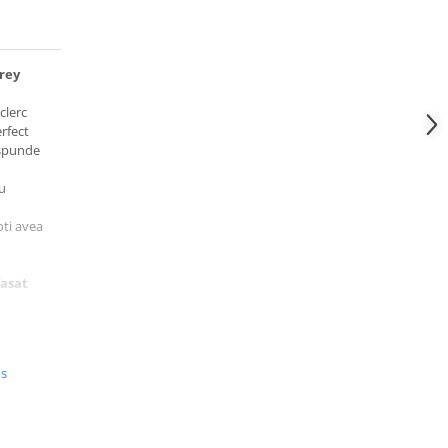
Grey
clerc
erfect
aspunde
u
oti avea
fasat
de
us
ta de