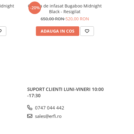
idnight
Geanta de infasat Bugaboo Midnight
Geanta 
-20%
Black - Resigilat
650,00 RON
520,00 RON
ADAUGA IN COS
AD
SUPORT CLIENTI
LUNI-VINERI 10:00
-17:30
0747 044 442
sales@erfi.ro