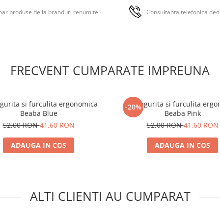
infasat Leclerc Grey Melang
ar produse de la branduri renumite.
Consultanta telefonica ded
• Dimenisiuni: 41 x 15 x 33 cm.
• Material: panza.
FRECVENT CUMPARATE IMPREUNA
ngurita si furculita ergonomica
Set lingurita si furculita erg
-20%
Beaba Blue
Beaba Pink
52,00 RON
41,60 RON
52,00 RON
41,60 RON
ADAUGA IN COS
ADAUGA IN COS
ALTI CLIENTI AU CUMPARAT