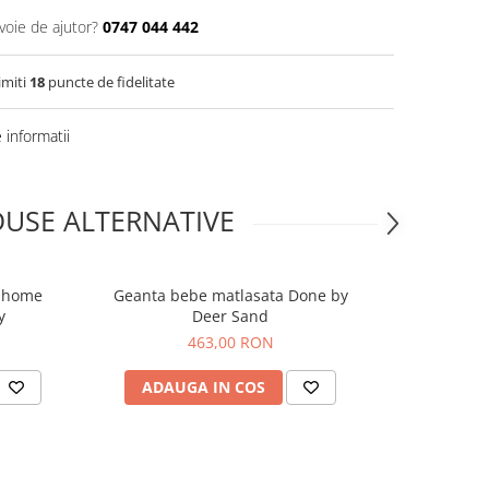
voie de ajutor?
0747 044 442
imiti
18
puncte de fidelitate
informatii
USE ALTERNATIVE
ldhome
Geanta bebe matlasata Done by
Geanta de in
-20%
y
Deer Sand
Bla
463,00 RON
650,0
ADAUGA IN COS
ADAUG