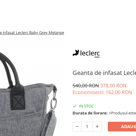
e infasat Leclerc Baby Grey Melange
Geanta de infasat Lec
540,00 RON
378,00 RON
Economisesti:
162,00
RON
IN STOC
Durata de livrare:
⚡Produsul este d
ADAUG