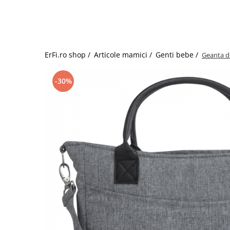
Jucarii de rol
Decoratiuni
Jucarii educative
Figurine jucarii mici
Jucarii electronice
ErFi.ro shop /
Articole mamici /
Genti bebe /
Geanta d
Jucarii interactive
Frumusete si Bijuterii
-30%
Jocuri de societate