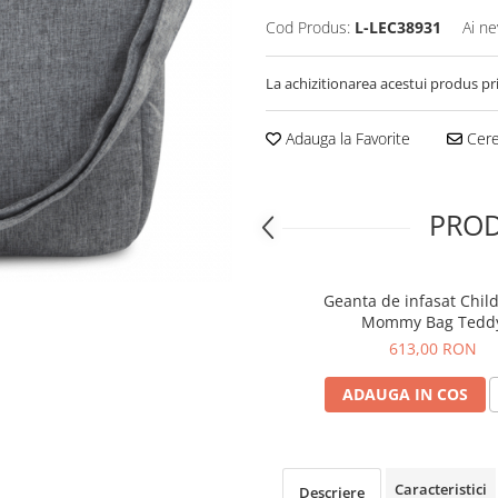
Cod Produs:
L-LEC38931
Ai ne
La achizitionarea acestui produs pr
Adauga la Favorite
Cere 
PROD
Geanta de infasat Chi
Mommy Bag Tedd
613,00 RON
ADAUGA IN COS
Caracteristici
Descriere