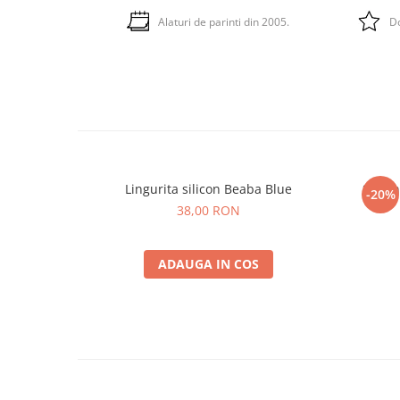
Alaturi de parinti din 2005.
Do
Lingurita silicon Beaba Blue
Set li
-20%
38,00 RON
ADAUGA IN COS