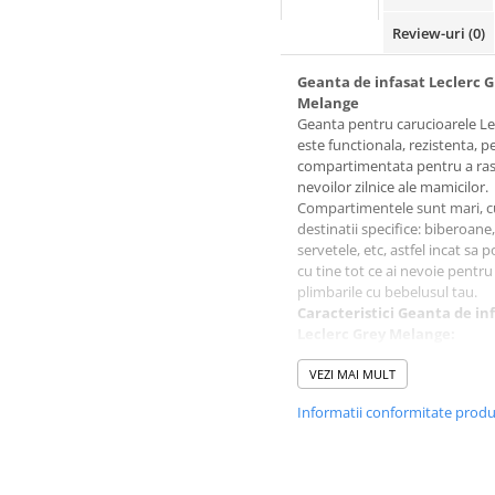
Review-uri
(0)
Geanta de infasat Leclerc 
Melange
Geanta pentru carucioarele Le
este functionala, rezistenta, p
compartimentata pentru a r
nevoilor zilnice ale mamicilor.
Compartimentele sunt mari, c
destinatii specifice: biberoane,
servetele, etc, astfel incat sa p
cu tine tot ce ai nevoie pentru
plimbarile cu bebelusul tau.
Caracteristici Geanta de in
Leclerc Grey Melange:
• Este prevazuta cu salteluta 
infasat impermeabila.
VEZI MAI MULT
• Curea de umar detasabila.
Informatii conformitate prod
• Inchidere cu fermoar.
• Sistem de atasare pe sasiul
caruciorului.
Caracteristici tehnice Gean