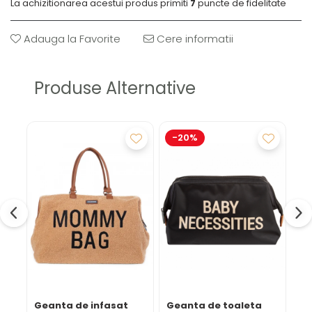
La achizitionarea acestui produs primiti
7
puncte de fidelitate
Adauga la Favorite
Cere informatii
Produse Alternative
-20%
Geanta de infasat
Geanta de toaleta
Ge