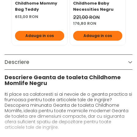
Childhome Mommy
Childhome Baby
ma
Bag Teddy
Necessities Negru
De
613,00 RON
221,00 RON
46
176,80 RON
Adauga in cos
Adauga in cos
Descriere
Descriere Geanta de toaleta Childhome
Momlife Negru
Iti place sa calatoresti si ai nevoie de o geanta practica si
frumoasa pentru toate articolele tale de ingrijire?
Descopera minunata Geanta de toaleta Childhome
Momlife, ideala pentru toate mamicile moderne! Geanta
de toaleta are dimensiuni compacte, dar cu siguranta
ofera suficient spatiu de depozitare pentru toate
articolele tale de ingrijire.