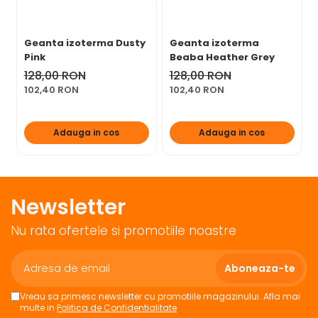
Geanta izoterma Dusty
Geanta izoterma
Pink
Beaba Heather Grey
128,00 RON
128,00 RON
102,40 RON
102,40 RON
Adauga in cos
Adauga in cos
Newsletter
Nu rata ofertele si promotiile noastre
Vreau sa primesc newsletter cu promotiile magazinului. Afla mai
multe in
Politica de Confidentialitate