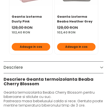
Geanta izoterma
Geanta izoterma
Ge
Dusty Pink
Beaba Heather Grey
mu
Mo
128,00 RON
128,00 RON
la
16
102,40 RON
102,40 RON
Adauga in cos
Adauga in cos
Descriere
Descriere Geanta termoizolanta Beaba
Cherry Blossom
Geanta termoizolanta Beaba Cherry Blossom pentru
biberoane si sticlute cu suc.
Pastreaza masa bebelusului calda si rece. Gentuta poate
mentine temperatura biberonului timp de 3 ore.