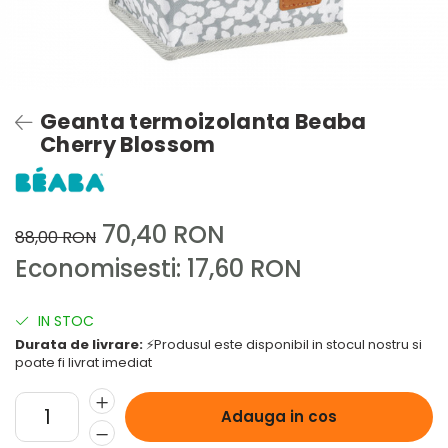
Geanta termoizolanta Beaba
Cherry Blossom
70,40 RON
88,00 RON
Economisesti:
17,60
RON
IN STOC
Durata de livrare:
⚡Produsul este disponibil in stocul nostru si
poate fi livrat imediat
Adauga in cos