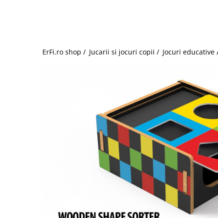
Jucarii de rol
Decoratiuni
Jucarii educative
Figurine jucarii mici
Jucarii electronice
ErFi.ro shop /
Jucarii si jocuri copii /
Jocuri educative 
Jucarii interactive
Frumusete si Bijuterii
Jocuri de societate