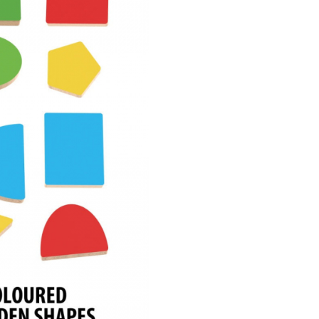
copiii sa isi dezvolte abilitatile
fine si perceptia vizuala.
Head
Montessori laboratorul sen
le ofera oportunitatea de a-si
concentrarea, memoria si
recunoasterea formelor, intr
accesibil si distractiv.
Instrument
Montessori pen
dezvoltare
completa
Ideal pentru uz casnic sau
educational,
Headu - Montes
laboratorul senzorial
transf
invatarea intr-o experienta pla
eficienta. Este un suport exce
pentru stimularea spontana si
naturala a abilitatilor cognitive
senzoriale esentiale in primii a
viata.