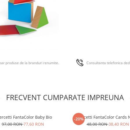
ar produse de la branduri renumite.
Consultanta telefonica ded
FRECVENT CUMPARATE IMPREUNA
rcetti FantaColor Baby Bio
Quercetti FantaColor Cards 
-20%
97,00 RON
77,60 RON
48,00 RON
38,40 RON