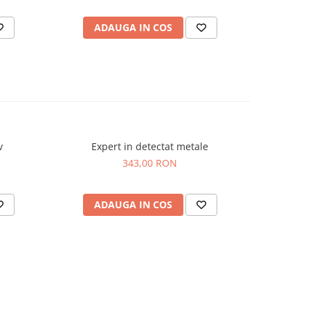
ADAUGA IN COS
AD
v
Expert in detectat metale
Panou lu
343,00 RON
ADAUGA IN COS
AD