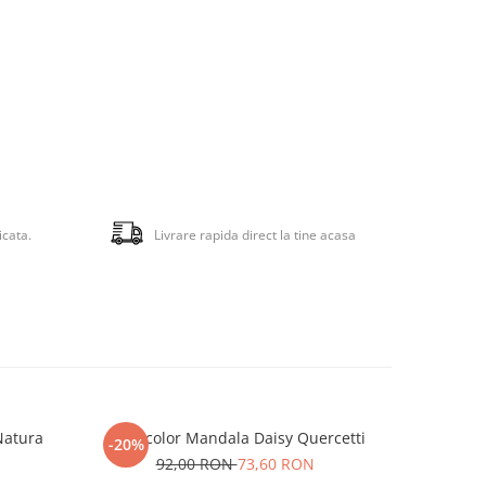
icata.
Livrare rapida direct la tine acasa
Natura
Fantacolor Mandala Daisy Quercetti
Qu
-20%
-20%
92,00 RON
73,60 RON
7