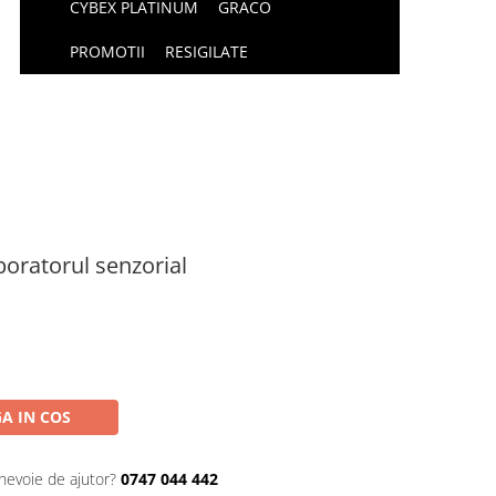
CYBEX PLATINUM
GRACO
PROMOTII
RESIGILATE
oratorul senzorial
A IN COS
 nevoie de ajutor?
0747 044 442