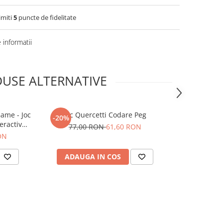
imiti
5
puncte de fidelitate
informatii
USE ALTERNATIVE
ame - Joc
Joc Quercetti Codare Peg
Joc Quercet
-20%
-20%
eractiv
77,00 RON
61,60 RON
82,0
ia
ON
ADAUGA IN COS
ADAUG