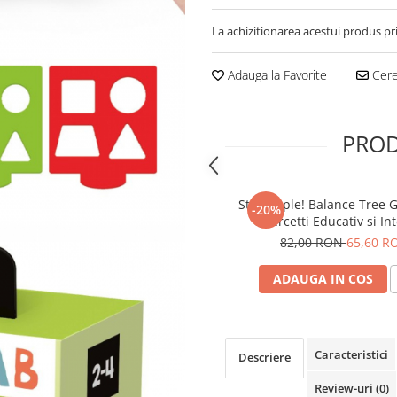
La achizitionarea acestui produs pr
Adauga la Favorite
Cere 
PROD
Stay Apple! Balance Tree G
-20%
Quercetti Educativ si Int
pentru Toata Famil
82,00 RON
65,60 R
ADAUGA IN COS
Caracteristici
Descriere
Review-uri
(0)