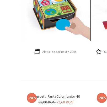
Alaturi de parinti din 2005.
Do
Quercetti FantaColor Junior 40
Que
-20%
-20%
92,00 RON
73,60 RON