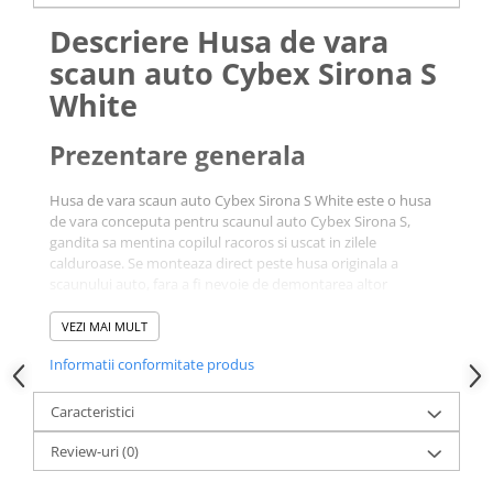
Descriere Husa de vara
scaun auto Cybex Sirona S
White
Prezentare generala
Husa de vara scaun auto Cybex Sirona S White este o husa
de vara conceputa pentru scaunul auto Cybex Sirona S,
gandita sa mentina copilul racoros si uscat in zilele
calduroase. Se monteaza direct peste husa originala a
scaunului auto, fara a fi nevoie de demontarea altor
componente.
Realizata din vascoza moale, obtinuta din celuloza de
VEZI MAI MULT
bambus, Husa de vara scaun auto Cybex Sirona S White
Informatii conformitate produs
absoarbe si regleaza umiditatea, ajutand la mentinerea unei
senzatii de confort pe durata calatoriilor din sezonul cald.
Caracteristici
Beneficii
Review-uri
(0)
Materialul respirabil previne acumularea de caldura in zona