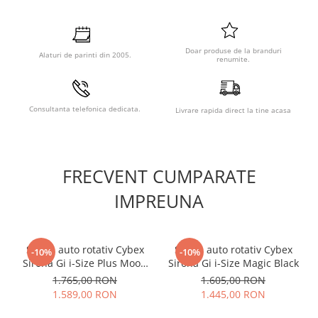
de contact cu pielea copilului, iar textura fina reduce
senzatia de transpiratie in scaunul auto. Husa de vara scaun
auto Cybex Sirona S White este o solutie practica pentru
parintii care folosesc scaunul auto Sirona S in mod frecvent
Doar produse de la branduri
Alaturi de parinti din 2005.
pe timpul verii.
renumite.
Montaj si utilizare
Consultanta telefonica dedicata.
Livrare rapida direct la tine acasa
Husa de vara scaun auto Cybex Sirona S White se aseaza
simplu peste husa existenta a scaunului, fara accesorii
suplimentare si fara a afecta functionarea centurilor sau a
sistemului de prindere al scaunului auto. Demontarea
pentru spalare se face la fel de usor.
FRECVENT CUMPARATE
Intretinere
IMPREUNA
Produsul poate fi spalat conform instructiunilor de pe
eticheta, pastrandu-si proprietatile de absorbtie a umiditatii
Scaun auto rotativ Cybex
Scaun auto rotativ Cybex
-10%
-10%
dupa spalari repetate.
Sirona Gi i-Size Plus Moon
Sirona Gi i-Size Magic Black
Black
Specificatii esentiale
1.765,00 RON
1.605,00 RON
1.589,00 RON
1.445,00 RON
Brand: CYBEX