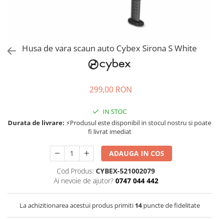
Jucarii de rol
Decoratiuni
Jucarii educative
Figurine jucarii mici
Jucarii electronice
Husa de vara scaun auto Cybex Sirona S White
Jucarii interactive
Frumusete si Bijuterii
299,00 RON
Jocuri de societate
IN STOC
Durata de livrare:
⚡Produsul este disponibil in stocul nostru si poate
fi livrat imediat
ADAUGA IN COS
Cod Produs:
CYBEX-521002079
Ai nevoie de ajutor?
0747 044 442
La achizitionarea acestui produs primiti
14
puncte de fidelitate