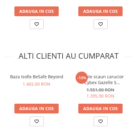
Tip produs: husa de vara pentru scaun auto
Compatibil cu: scaunul auto Cybex Sirona S
ADAUGA IN COS
ADAUGA IN COS
Culoare: White
Material: vascoza din celuloza de bambus
Functie: absoarbe si regleaza umiditatea
Montaj: peste husa originala a scaunului, fara unelte
Nu inlocuieste husa originala a scaunului auto
De ce sa alegi acest produs
ALTI CLIENTI AU CUMPARAT
Husa de vara scaun auto Cybex Sirona S White este alegerea
potrivita daca vrei sa pastrezi copilul confortabil in scaunul
auto pe timpul verii, fara sa investesti intr-o husa noua
Baza Isofix BeSafe Beyond
Unitate scaun carucior
-10%
completa. Este usor de montat, usor de intretinut si
Cybex Gazelle S
1.465,00 RON
complementeaza echipamentul deja existent al scaunului
Taupe/Almond Beige
1.551,00 RON
auto Sirona S.
1.395,90 RON
ADAUGA IN COS
ADAUGA IN COS