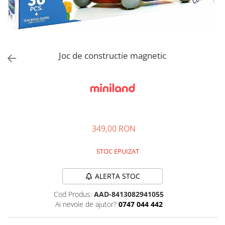
Jucarii de rol
Decoratiuni
Jucarii educative
Figurine jucarii mici
Jucarii electronice
Joc de constructie magnetic
Jucarii interactive
Frumusete si Bijuterii
Jocuri de societate
349,00 RON
STOC EPUIZAT
ALERTA STOC
Cod Produs:
AAD-8413082941055
Ai nevoie de ajutor?
0747 044 442