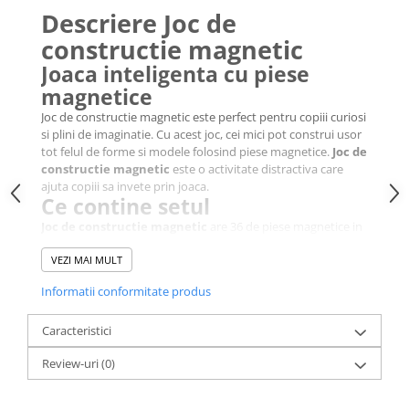
Descriere Joc de
constructie magnetic
Joaca inteligenta cu piese
magnetice
Joc de constructie magnetic este perfect pentru copiii curiosi
si plini de imaginatie. Cu acest joc, cei mici pot construi usor
tot felul de forme si modele folosind piese magnetice.
Joc de
constructie magnetic
este o activitate distractiva care
ajuta copiii sa invete prin joaca.
Ce contine setul
Joc de constructie magnetic
are 36 de piese magnetice in
culori si forme diferite. Piesele sunt mari si usor de tinut in
mana, ideale pentru copiii intre 3 si 6 ani. Acestea pot fi
VEZI MAI MULT
combinate in multe feluri, oferind ore intregi de distractie si
Informatii conformitate produs
creativitate.
Invatare si descoperire prin joc
Caracteristici
Cu
Joc de constructie magnetic
, copiii invata sa
gandeasca logic, sa fie atenti si sa isi foloseasca mainile cu
Review-uri
(0)
indemanare. In acelasi timp, descopera cum functioneaza
magnetii, prin combinatii simple si sigure.
Perfect pentru acasa sau in