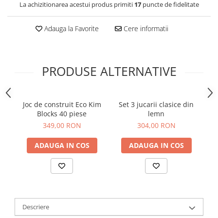
La achizitionarea acestui produs primiti
17
puncte de fidelitate
Adauga la Favorite
Cere informatii
PRODUSE ALTERNATIVE
Joc de construit Eco Kim
Set 3 jucarii clasice din
Ba
Blocks 40 piese
lemn
c
349,00 RON
304,00 RON
ADAUGA IN COS
ADAUGA IN COS
Descriere