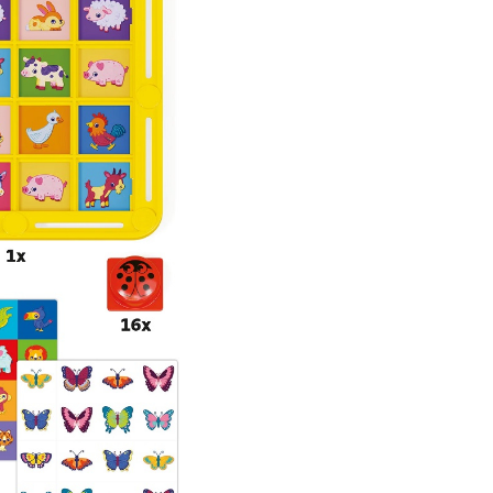
Ideal pentru copiii de la 3 ani i
Quercetti FantaMemo Ladyb
Nature ofera ore intregi de dis
educativa, stimuland concentr
atentia la detalii. Piesele mari s
durabile sunt sigure pentru ma
micutilor, iar jocul poate fi juc
individual, cat si in grup.
Continut Joc de
memorie Querc
FantaMemo