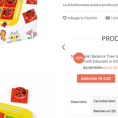
La achizitionarea acestui produs pr
Adauga la Favorite
Cere 
PROD
Stay Apple! Balance Tree G
-20%
Quercetti Educativ si Int
pentru Toata Famil
82,00 RON
65,60 R
ADAUGA IN COS
Caracteristici
Descriere
Review-uri
(0)