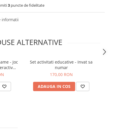
imiti
3
puncte de fidelitate
informatii
USE ALTERNATIVE
ame - Joc
Set activitati educative - Invat sa
Joc creati
eractiv
numar
ia
ON
170,00 RON
ADAUGA IN COS
ADAUG