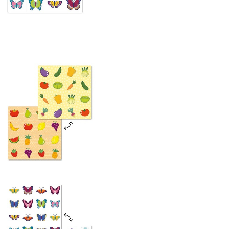
Ladybug Natur
1 grila de joc,
16 capace buburuza,
6 cartonase ilustrate fata v
Caracteristici
tehnice:
Varsta: de la 3 ani.
Fabricat in Italia.
Atentie! Acest joc nu este
recomandat copiilor mai mi
ani deoarece contine piese 
pot fi inghitite.
Peste 70 de ani de experienta
Quercetti
. Toate jucariile Quer
sunt facute pentru a stimula
creativitatea si intuitia copiilor
joaca. Creativitatea este un e
esential pentru a spori dezvol
sanatoasa, iar prin jucariile Qu
copiii dezvolta noi abilitati fizic