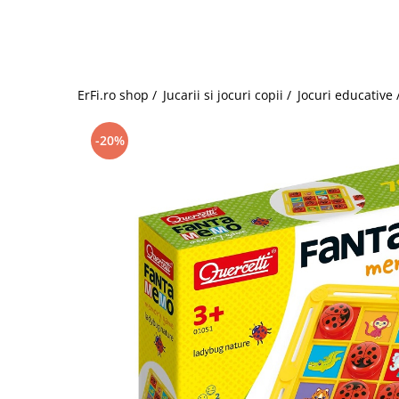
Jucarii de rol
Decoratiuni
Jucarii educative
Figurine jucarii mici
Jucarii electronice
ErFi.ro shop /
Jucarii si jocuri copii /
Jocuri educative 
Jucarii interactive
Frumusete si Bijuterii
-20%
Jocuri de societate