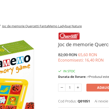
/
Joc de memorie Quercetti FantaMemo Ladybug Nature
Joc de memorie Querc
82,00 RON
65,60 RON
Economisesti:
16,40
RON
IN STOC
Durata de livrare:
⚡Produsul este d
ADAUG
Cod Produs:
Q01051
Ai nevoie