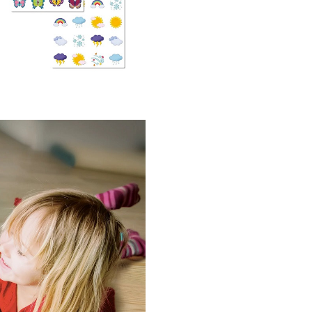
mentale si de asemenea invat
rezolve probleme. Cu Quercetti
se joaca inteligent!