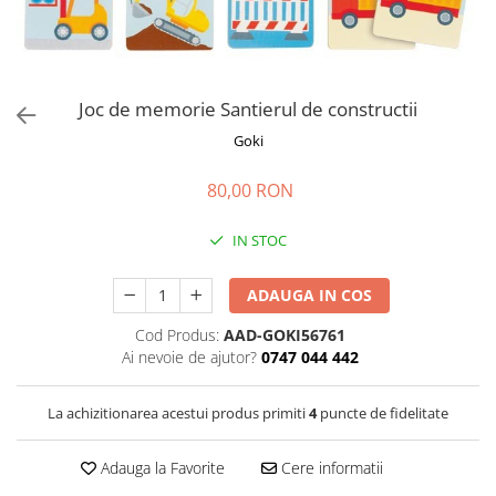
Jucarii de rol
Decoratiuni
Jucarii educative
Figurine jucarii mici
Jucarii electronice
Joc de memorie Santierul de constructii
Jucarii interactive
Goki
Frumusete si Bijuterii
80,00 RON
Jocuri de societate
IN STOC
ADAUGA IN COS
Cod Produs:
AAD-GOKI56761
Ai nevoie de ajutor?
0747 044 442
La achizitionarea acestui produs primiti
4
puncte de fidelitate
Adauga la Favorite
Cere informatii