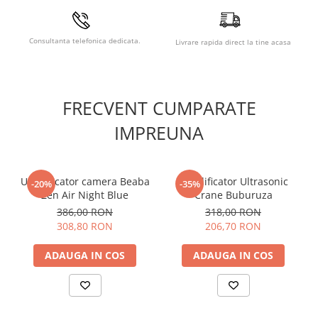
Consultanta telefonica dedicata.
Livrare rapida direct la tine acasa
FRECVENT CUMPARATE
IMPREUNA
Umidificator camera Beaba
Umidificator Ultrasonic
-20%
-35%
Zen Air Night Blue
Crane Buburuza
386,00 RON
318,00 RON
308,80 RON
206,70 RON
ADAUGA IN COS
ADAUGA IN COS