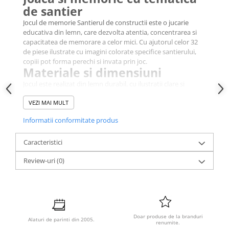
de santier
Jocul de memorie Santierul de constructii este o jucarie
educativa din lemn, care dezvolta atentia, concentrarea si
capacitatea de memorare a celor mici. Cu ajutorul celor 32
de piese ilustrate cu imagini colorate specifice santierului,
copiii pot forma perechi si invata prin joc.
Materiale si dimensiuni
Jocul este realizat din lemn durabil, cu ilustratii clare si
atractive. Fiecare piesa are dimensiunea de aproximativ 5 x
5 cm, fiind usor de manevrat de catre copii.
VEZI MAI MULT
Varsta recomandata
Informatii conformitate produs
Jocul de memorie Santierul de constructii este recomandat
copiilor cu varsta de peste 2 ani, fiind perfect pentru
Caracteristici
dezvoltarea timpurie a gandirii si recunoasterii vizuale.
Siguranta copilului
Review-uri
(0)
Jocul de memorie Santierul de constructii poate contine
piese mici care prezinta risc de sufocare, asa ca se
recomanda utilizarea sub supravegherea unui adult.
Ambalajele trebuie indepartate inainte de utilizare. A nu se
expune la foc sau umiditate.
Doar produse de la branduri
Alaturi de parinti din 2005.
renumite.