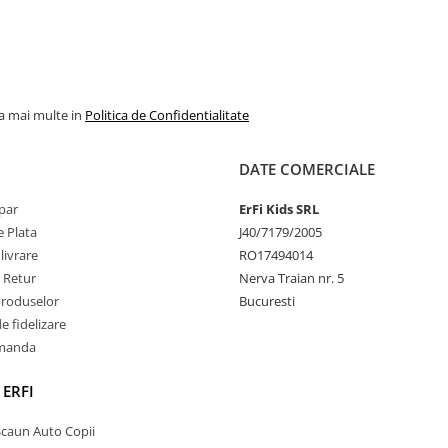
la mai multe in
Politica de Confidentialitate
DATE COMERCIALE
par
ErFi Kids SRL
 Plata
J40/7179/2005
livrare
RO17494014
e Retur
Nerva Traian nr. 5
Produselor
Bucuresti
 fidelizare
omanda
 ERFI
Scaun Auto Copii