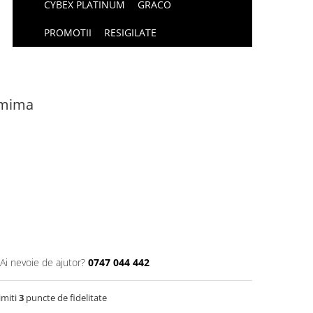
CYBEX PLATINUM
GRACO
PROMOTII
RESIGILATE
omima
Ai nevoie de ajutor?
0747 044 442
imiti
3
puncte de fidelitate