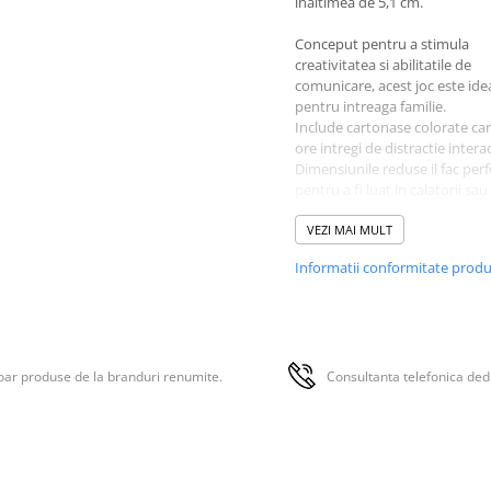
inaltimea de 5,1 cm.
Conceput pentru a stimula
creativitatea si abilitatile de
comunicare, acest joc este ide
pentru intreaga familie.
Include cartonase colorate car
ore intregi de distractie interac
Dimensiunile reduse il fac perf
pentru a fi luat in calatorii sa
a fi jucat acasa.
VEZI MAI MULT
Recomandat pentru copii cu v
Informatii conformitate prod
de peste 4 ani.
Caracteristici:- Varsta: 4 ani +- 
cm- H = 5,1 cm- Material: carto
colorat
ar produse de la branduri renumite.
Consultanta telefonica ded