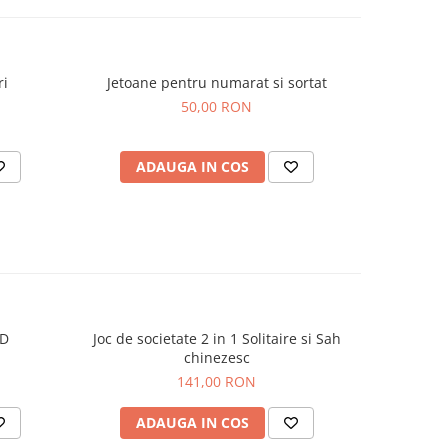
ri
Jetoane pentru numarat si sortat
Set 
50,00 RON
ADAUGA IN COS
AD
nD
Joc de societate 2 in 1 Solitaire si Sah
Set Zarur
chinezesc
141,00 RON
ADAUGA IN COS
AD