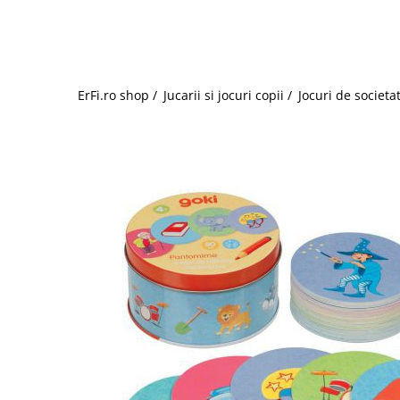
Jucarii de rol
Decoratiuni
Jucarii educative
Figurine jucarii mici
Jucarii electronice
ErFi.ro shop /
Jucarii si jocuri copii /
Jocuri de societa
Jucarii interactive
Frumusete si Bijuterii
Jocuri de societate