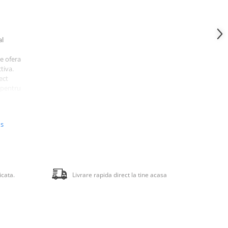
al
e ofera
tiva.
ect
u pentru
arsta
us
Ø = 9
n,
icata.
Livrare rapida direct la tine acasa