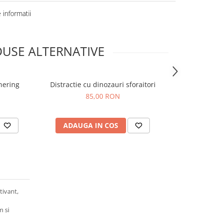
informatii
USE ALTERNATIVE
hering
Distractie cu dinozauri sforaitori
Joc de inde
85,00 RON
ADAUGA IN COS
ADAUG
tivant,
m si