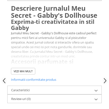
Descriere Jurnalul Meu
Secret - Gabby's Dollhouse
Exprima-ti creativitatea in stil
Gabby
Jurnalul Meu Secret - Gabby's Dollhouse este cadoul perfect
pentru micii fani ai universului Gabby si al pisicutelor
simpatice. Acest jurnal colorat si interactiv ofera un spatiu
special unde cei mici isi pot nota gandurile, dorintele sau
desena liber. Cu Jurnalul Meu Secret - Gabby's Dollhouse,
creativitatea prinde contur intr-un mod unic.
Accesorii parfumate si
interactive
VEZI MAI MULT
Setul Jurnalul Meu Secret - Gabby's Dollhouse include
markere parfumate care lasa in urma arome placute si
Informatii conformitate produs
markere care isi schimba culoarea pentru un efect
spectaculos. Fiecare pagina devine o experienta
Caracteristici
multisenzoriala, stimuland simtul olfactiv si vizual. Copiii pot
personaliza jurnalul cu abtibilduri si pietre adezive
Review-uri
(0)
stralucitoare incluse in pachet.
Siguranta si intimitate pentru