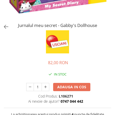
Jucarii de rol
Decoratiuni
Jucarii educative
Figurine jucarii mici
Jucarii electronice
Jurnalul meu secret - Gabby's Dollhouse
Jucarii interactive
Frumusete si Bijuterii
Jocuri de societate
82,00 RON
IN STOC
ADAUGA IN COS
Cod Produs:
L106271
Ai nevoie de ajutor?
0747 044 442
La achizitionarea acestui produs primiti
4
puncte de fidelitate