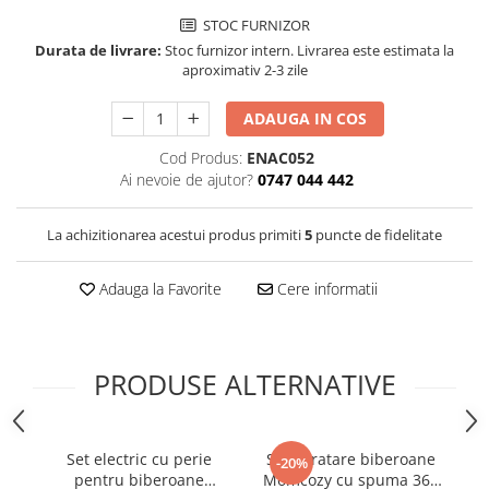
STOC FURNIZOR
Durata de livrare:
Stoc furnizor intern. Livrarea este estimata la
aproximativ 2-3 zile
ADAUGA IN COS
Cod Produs:
ENAC052
Ai nevoie de ajutor?
0747 044 442
La achizitionarea acestui produs primiti
5
puncte de fidelitate
Adauga la Favorite
Cere informatii
PRODUSE ALTERNATIVE
Set electric cu perie
Set curatare biberoane
C
-20%
pentru biberoane
Momcozy cu spuma 360
Be