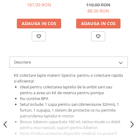
Momcozy 7 in 1 Green
Push-Press Green
187,00 RON
110,00 RON
88,00 RON
ADAUGA IN COS
ADAUGA IN COS
Descriere
Kit colectare lapte matern Spectra: pentru o colectare rapida
si eficienta!
Ideal pentru colectarea laptelui de la ambii sani sau
pentru a avea un kit de rezerva pentru pompa
Nu contine BPA
Setul include: 1 cupa pentru san (dimensiune 32mm), 1
furtun, 1 supapa, 1 sistem de protectie ce nu permite
patrunderea laptelui in motor
Bonus: biberon capacitate 160 ml, tetina moale cu debit
pentru nou-nascuti, suport pentru biberon
Nota: Produs accesoriu dispozitiv medical, nu poate fi