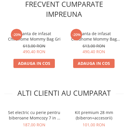
FRECVENT CUMPARATE
IMPREUNA
Geanta de infasat
Geanta de infasat
-20%
-20%
Childhome Mommy Bag Gri
Childhome Mommy Bag
Ivoire
613,00 RON
613,00 RON
490,40 RON
490,40 RON
ADAUGA IN COS
ADAUGA IN COS
ALTI CLIENTI AU CUMPARAT
Set electric cu perie pentru
Kit premium 28 mm
biberoane Momcozy 7 in 1
(biberon+accesorii)
Green
187,00 RON
101,00 RON