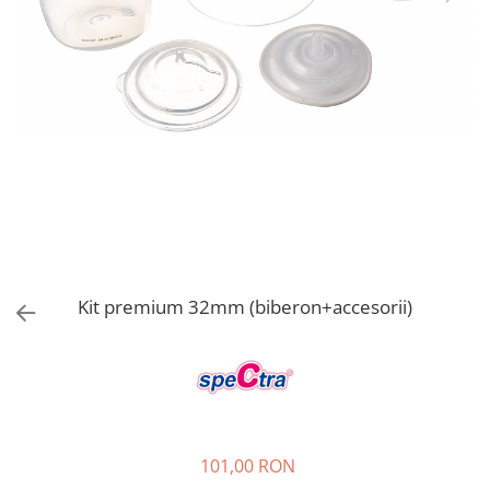
Jucarii de rol
Decoratiuni
Jucarii educative
Figurine jucarii mici
Jucarii electronice
Jucarii interactive
Frumusete si Bijuterii
Jocuri de societate
Kit premium 32mm (biberon+accesorii)
101,00 RON