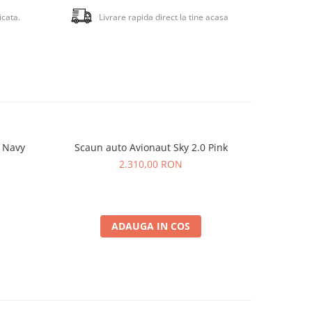
icata.
Livrare rapida direct la tine acasa
panouri
 vant si
ere si
 de 9
tusit in
rtabil
0 Navy
Scaun auto Avionaut Sky 2.0 Pink
Scaun a
2.310,00 RON
te
a catre
ala
ADAUGA IN COS
iala
vant si
le
50.