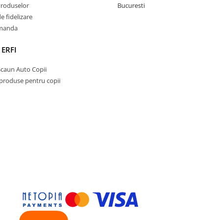
Produselor
Bucuresti
 fidelizare
omanda
 ERFI
Scaun Auto Copii
 produse pentru copii