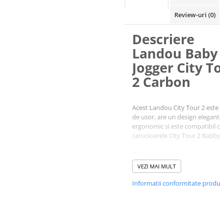
Review-uri
(0)
Descriere
Landou Baby
Jogger City T
2 Carbon
Acest Landou City Tour 2 este
de usor, are un design elegant 
ergonomic si este compatibil 
carucioarele City Tour 2 Babby
Caracteristici
Landou Baby
VEZI MAI MULT
Jogger City Tour
Informatii conformitate prod
Carbon:
Este compatibil cu modele