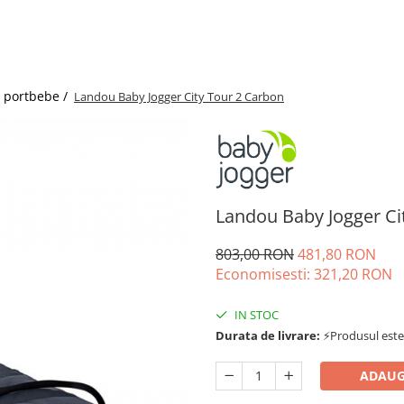
i portbebe /
Landou Baby Jogger City Tour 2 Carbon
Landou Baby Jogger Ci
803,00 RON
481,80 RON
Economisesti:
321,20
RON
IN STOC
Durata de livrare:
⚡Produsul este d
ADAUG