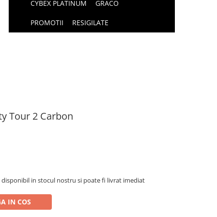
CYBEX PLATINUM
GRACO
PROMOTII
RESIGILATE
ty Tour 2 Carbon
isponibil in stocul nostru si poate fi livrat imediat
A IN COS