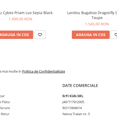
Conectati adaptorii inclusi 
carucior.
 Cybex Priam Lux Sepia Black
Landou Bugaboo Dragonfly 
Trageti catre exterior curel
Taupe
1.999,00 RON
situate sub baza landoului.
1.545,00 RON
Potriviti landoul pe adapto
spatele catre directia de m
ADAUGA IN COS
Landoul City Tour 2 nu se pl
ADAUGA IN COS
devine plat pentru transpo
se incadreaza in interiorul 
pentru transport al carucio
City Tour 2.
Restrictii
: nu este destina
pentru somn peste noapte
la mai multe in
Politica de Confidentialitate
DATE COMERCIALE
par
ErFi Kids SRL
 Plata
J40/7179/2005
livrare
RO17494014
e Retur
Nerva Traian nr. 5