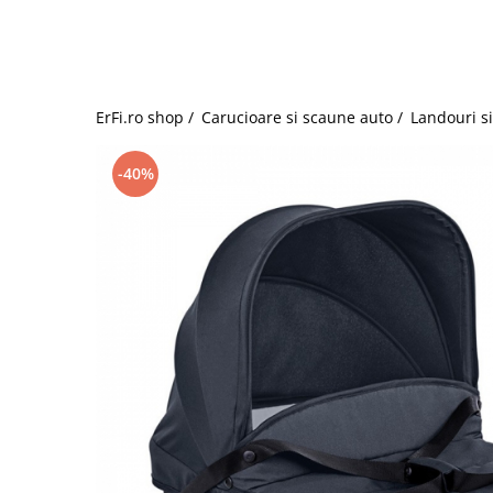
Jucarii de rol
Decoratiuni
Jucarii educative
Figurine jucarii mici
Jucarii electronice
ErFi.ro shop /
Carucioare si scaune auto /
Landouri s
Jucarii interactive
Frumusete si Bijuterii
-40%
Jocuri de societate