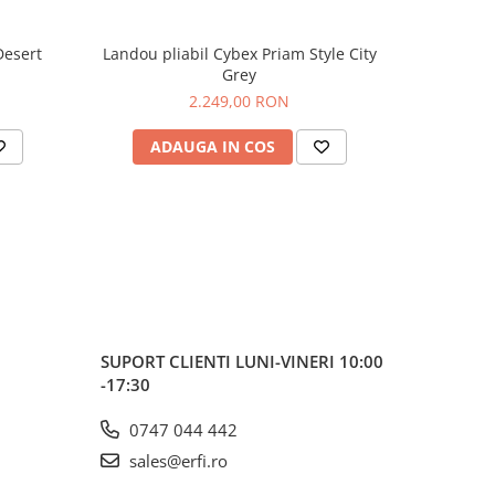
in kit pe
Desert
Landou pliabil Cybex Priam Style City
Landou C
ele
Grey
2.249,00 RON
ri cu
ers.
iaza, el
ADAUGA IN COS
AD
rt si nu
gentii
rului
t
.
SUPORT CLIENTI
LUNI-VINERI 10:00
-17:30
0747 044 442
sales@erfi.ro