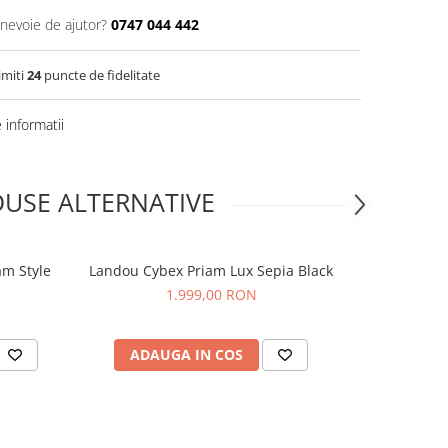
 nevoie de ajutor?
0747 044 442
imiti
24
puncte de fidelitate
informatii
USE ALTERNATIVE
am Style
Landou Cybex Priam Lux Sepia Black
Landou Buga
1.999,00 RON
1
ADAUGA IN COS
ADAUG