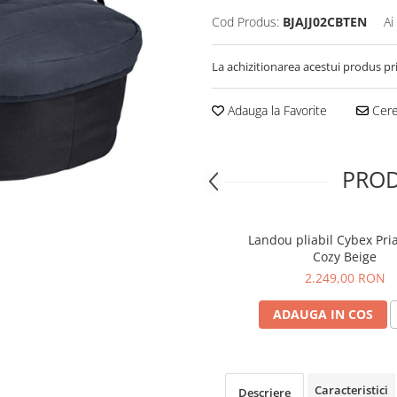
Cod Produs:
BJAJJ02CBTEN
Ai
La achizitionarea acestui produs pr
Adauga la Favorite
Cere 
PROD
Landou pliabil Cybex Pri
Cozy Beige
2.249,00 RON
ADAUGA IN COS
Caracteristici
Descriere