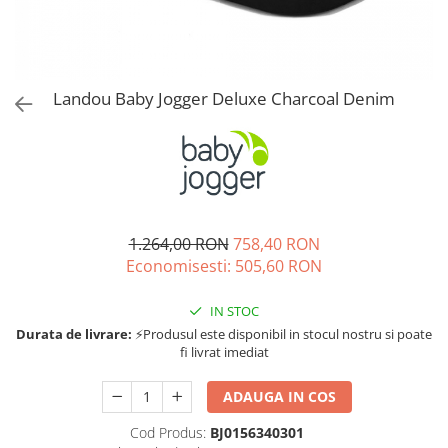
Jucarii de rol
Decoratiuni
Jucarii educative
Figurine jucarii mici
Jucarii electronice
Landou Baby Jogger Deluxe Charcoal Denim
Jucarii interactive
Frumusete si Bijuterii
Jocuri de societate
1.264,00 RON
758,40 RON
Economisesti:
505,60
RON
IN STOC
Durata de livrare:
⚡Produsul este disponibil in stocul nostru si poate
fi livrat imediat
ADAUGA IN COS
Cod Produs:
BJ0156340301