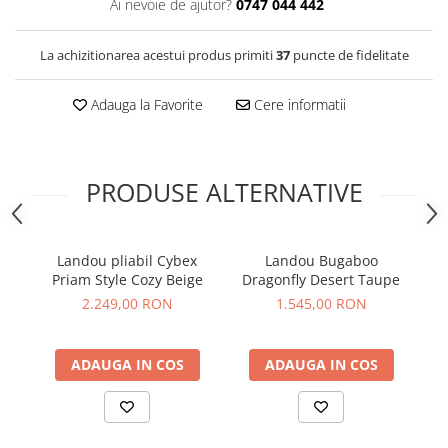
Ai nevoie de ajutor?
0747 044 442
La achizitionarea acestui produs primiti
37
puncte de fidelitate
Adauga la Favorite
Cere informatii
PRODUSE ALTERNATIVE
Landou pliabil Cybex
Landou Bugaboo
La
Priam Style Cozy Beige
Dragonfly Desert Taupe
2.249,00 RON
1.545,00 RON
ADAUGA IN COS
ADAUGA IN COS