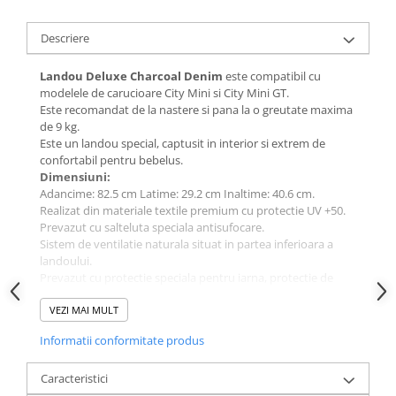
Descriere
Landou Deluxe Charcoal Denim
este compatibil cu
modelele de carucioare City Mini si City Mini GT.
Este recomandat de la nastere si pana la o greutate maxima
de 9 kg.
Este un landou special, captusit in interior si extrem de
confortabil pentru bebelus.
Dimensiuni:
Adancime: 82.5 cm Latime: 29.2 cm Inaltime: 40.6 cm.
Realizat din materiale textile premium cu protectie UV +50.
Prevazut cu salteluta speciala antisufocare.
Sistem de ventilatie naturala situat in partea inferioara a
landoului.
Prevazut cu protectie speciala pentru iarna, protectie de
vant si parasolar.
Landoul se poate monta pe sasiu cu fata sau cu spatele
VEZI MAI MULT
catre parinte.
Informatii conformitate produs
Caracteristici