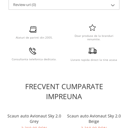
Review-uri
(0)
Doar produse de la branduri
Alaturi de parinti din 2005.
renumite.
Consultanta telefonica dedicata.
Livrare rapida direct la tine acasa
FRECVENT CUMPARATE
IMPREUNA
Scaun auto Avionaut Sky 2.0
Scaun auto Avionaut Sky 2.0
Grey
Beige