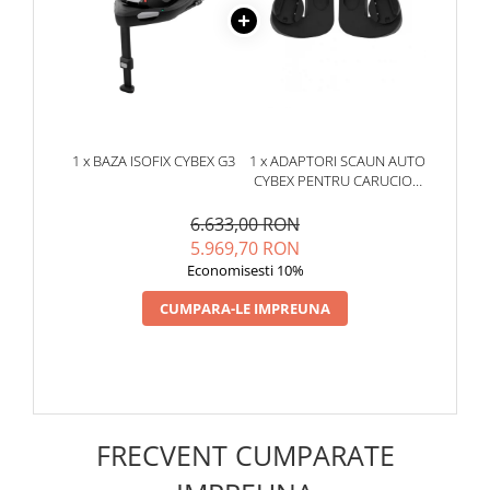
Saltea din spuma moale
1 x BAZA ISOFIX CYBEX G3
1 x ADAPTORI SCAUN AUTO
O saltea din spuma elastica promite confort si sprijin maxim
CYBEX PENTRU CARUCIOR
pentru copilul tau in crestere.
MELIO
6.633,00 RON
5.969,70 RON
Economisesti 10%
CUMPARA-LE IMPREUNA
FRECVENT CUMPARATE