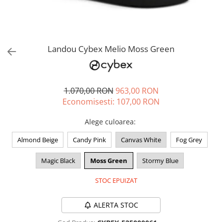
Jucarii de rol
Decoratiuni
Jucarii educative
Figurine jucarii mici
Jucarii electronice
Landou Cybex Melio Moss Green
Jucarii interactive
Frumusete si Bijuterii
1.070,00 RON
963,00 RON
Jocuri de societate
Economisesti:
107,00
RON
Alege culoarea
:
Almond Beige
Candy Pink
Canvas White
Fog Grey
Magic Black
Moss Green
Stormy Blue
STOC EPUIZAT
ALERTA STOC