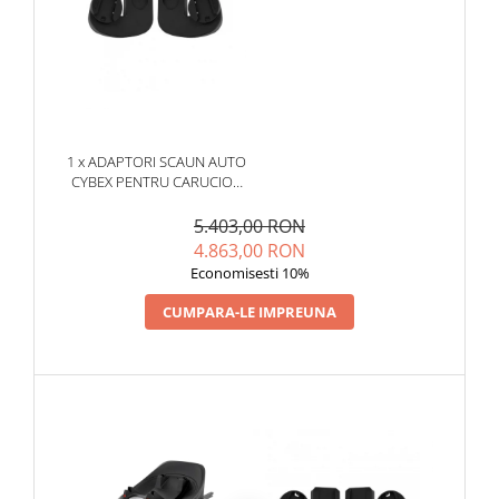
Interior confortabil si spatios
Un interior generos ofera mult spatiu pentru ca cel mic sa se
intinda si sa se miste in voie, in timp ce captuseala moale
1 x ADAPTORI SCAUN AUTO
adauga putin lux la fiecare plimbare odihnitoare.
CYBEX PENTRU CARUCIOR
MELIO
5.403,00 RON
4.863,00 RON
Economisesti 10%
CUMPARA-LE IMPREUNA