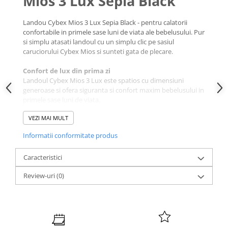
Mios 3 Lux Sepia Black
Landou Cybex Mios 3 Lux Sepia Black - pentru calatorii
confortabile in primele sase luni de viata ale bebelusului. Pur
si simplu atasati landoul cu un simplu clic pe sasiul
caruciorului Cybex Mios si sunteti gata de plecare.
Confort de lux din prima zi
Landoul Cybex Mios 3 Lux este spatios cu dimensiuni
generoase si ofera siguranta si confort maxim bebelusului in
primele sase luni de viata.
VEZI MAI MULT
Informatii conformitate produs
Caracteristici
Review-uri
(0)