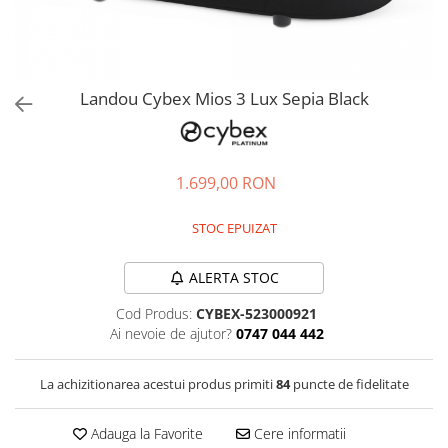
Jucarii de rol
Decoratiuni
Jucarii educative
Figurine jucarii mici
Jucarii electronice
Landou Cybex Mios 3 Lux Sepia Black
Jucarii interactive
Frumusete si Bijuterii
1.699,00 RON
Jocuri de societate
STOC EPUIZAT
ALERTA STOC
Cod Produs:
CYBEX-523000921
Ai nevoie de ajutor?
0747 044 442
La achizitionarea acestui produs primiti
84
puncte de fidelitate
Adauga la Favorite
Cere informatii