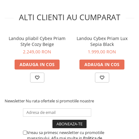
ALTI CLIENTI AU CUMPARAT
Landou pliabil Cybex Priam
Landou Cybex Priam Lux
Style Cozy Beige
Sepia Black
2.249,00 RON
1.999,00 RON
ADAUGA IN COS
ADAUGA IN COS
Capotina cu protectie UPF50+
Capotina ofera protectie solara UPF50+ si include vizor
extensibil pentru umbra suplimentara.
Newsletter
Nu rata ofertele si promotiile noastre
Vreau sa primesc newsletter cu promotiile
magazinului. Afla mai multe in
Politica de