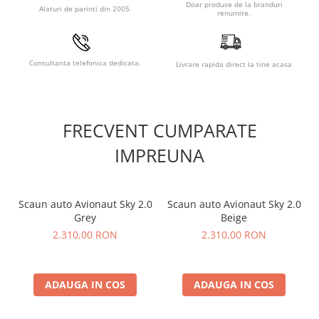
Doar produse de la branduri
Alaturi de parinti din 2005.
Ferestre din plasa
renumite.
Doua ferestre separate din plasa imbunatatesc circulatia
aerului si ofera o vedere panoramica. Un buzunar de
depozitare este la indemana pentru clapeta ferestrei.
Consultanta telefonica dedicata.
Livrare rapida direct la tine acasa
FRECVENT CUMPARATE
IMPREUNA
Scaun auto Avionaut Sky 2.0
Scaun auto Avionaut Sky 2.0
Grey
Beige
2.310,00 RON
2.310,00 RON
Saltea din spuma moale, respirabila
Salteaua din spuma si husa din bumbac 100% ofera o
respirabilitate excelenta si confort maxim pentru bebelus.
ADAUGA IN COS
ADAUGA IN COS