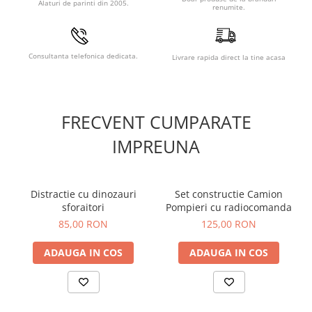
Alaturi de parinti din 2005.
renumite.
Consultanta telefonica dedicata.
Livrare rapida direct la tine acasa
FRECVENT CUMPARATE
IMPREUNA
Distractie cu dinozauri
Set constructie Camion
sforaitori
Pompieri cu radiocomanda
85,00 RON
125,00 RON
ADAUGA IN COS
ADAUGA IN COS