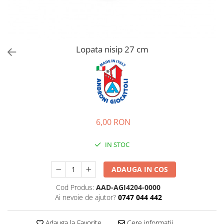
Jucarii de rol
Decoratiuni
Jucarii educative
Figurine jucarii mici
Jucarii electronice
Lopata nisip 27 cm
Jucarii interactive
Frumusete si Bijuterii
Jocuri de societate
6,00 RON
IN STOC
ADAUGA IN COS
Cod Produs:
AAD-AGI4204-0000
Ai nevoie de ajutor?
0747 044 442
Adauga la Favorite
Cere informatii