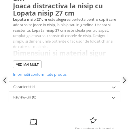
Joaca distractiva la nisip cu
Lopata nisip 27 cm
Lopata nisip 27 cm
este alegerea perfecta pentru copiii care
adora sa se joace in nisip, la plaja sau in gradina. Usoara si
rezistenta,
Lopata nisip 27 cm
este ideala pentru sapat,
umplut galetusa sau construit castele de nisip. Designul
simplu si dimensiunile potrivite o fac usor de folosit chiar si
de catre cei mai mici.
Dimensiuni si material sigur
pentru copii
VEZI MAI MULT
Cu o lungime de 27 cm si o greutate de doar 9 g,
Lopata
nisip 27 cm
este usor de manevrat de copiii de la 2 ani in
Informatii conformitate produs
sus. Este fabricata din plastic de calitate, rezistent la lovituri
si complet sigur pentru cei mici. Este disponibila in mai
Caracteristici
multe culori vesele, ideale pentru joaca de vara.
Un singur produs, multiple
Review-uri
(0)
variante
Lopata nisip 27 cm
vine in culori diferite, iar pretul afisat
este pentru o singura bucata, intr-o culoare aleatorie. Este
perfecta pentru a fi adaugata in setul de jucarii de plaja al
copilului tau.
Doar produse de la branduri