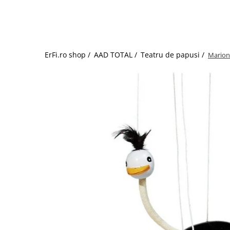
Jucarii de rol
Decoratiuni
Jucarii educative
Figurine jucarii mici
Jucarii electronice
ErFi.ro shop /
AAD TOTAL /
Teatru de papusi /
Marione
Jucarii interactive
Frumusete si Bijuterii
Jocuri de societate