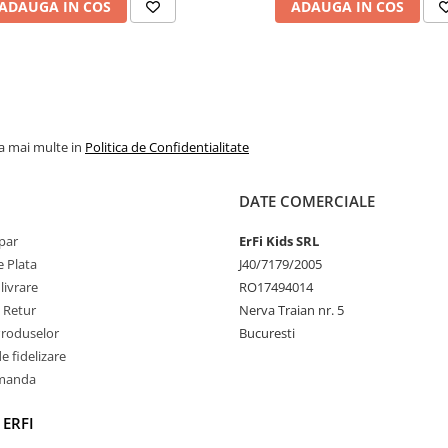
ADAUGA IN COS
ADAUGA IN COS
departe de surse de foc sau 
excesiva.
la mai multe in
Politica de Confidentialitate
DATE COMERCIALE
par
ErFi Kids SRL
 Plata
J40/7179/2005
livrare
RO17494014
e Retur
Nerva Traian nr. 5
Produselor
Bucuresti
 fidelizare
omanda
 ERFI