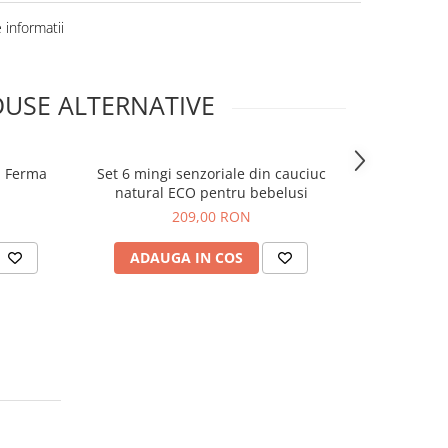
informatii
USE ALTERNATIVE
a Ferma
Set 6 mingi senzoriale din cauciuc
Covoras de 
natural ECO pentru bebelusi
j
209,00 RON
ADAUGA IN COS
ADAUG