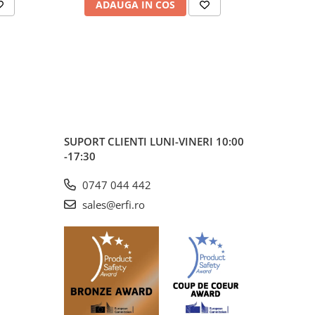
ADAUGA IN COS
AD
umezeala
SUPORT CLIENTI
LUNI-VINERI 10:00
-17:30
0747 044 442
sales@erfi.ro