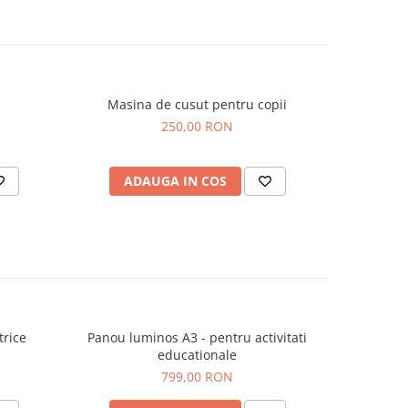
onala,
egerea
Inaltime
 cm -
Masina de cusut pentru copii
Plus
 si
250,00 RON
entru
ADAUGA IN COS
AD
 de
ului
n lemn
m
ta.
prezinta
trice
Panou luminos A3 - pentru activitati
Kit 
a
educationale
unui
799,00 RON
inainte
l