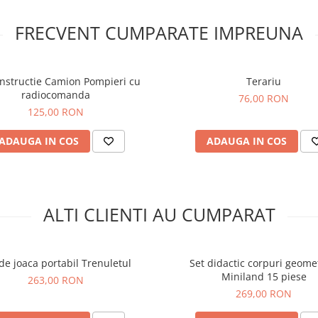
incurajeaza exprimarea emoti
dezvoltarea limbajului si intel
FRECVENT CUMPARATE IMPREUNA
relatiilor sociale.
Caracteristici:
- Inaltime marioneta: 33 cm - 
onstructie Camion Pompieri cu
totala cu sistem de control: 38
Terariu
radiocomanda
Material: lemn - Design colorat
76,00 RON
atractiv - Usor de manevrat p
125,00 RON
copii
Varsta
ADAUGA IN COS
ADAUGA IN COS
recomandata
Potrivit pentru copii cu varsta
peste 3 ani.
Siguranta copil
ALTI CLIENTI AU CUMPARAT
Produsul este confectionat di
si vopsele non-toxice, confor
normelor europene de siguran
Poate contine piese mici care 
de joaca portabil Trenuletul
Set didactic corpuri geome
risc de sufocare. Se recomand
Miniland 15 piese
263,00 RON
utilizarea sub supravegherea 
269,00 RON
adult. Indepartati ambalajele 
de utilizare si pastrati produsu