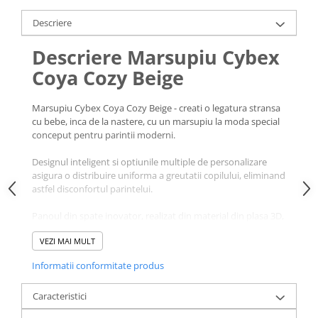
Descriere
Descriere Marsupiu Cybex
Coya Cozy Beige
Marsupiu Cybex Coya Cozy Beige - creati o legatura stransa
cu bebe, inca de la nastere, cu un marsupiu la moda special
conceput pentru parintii moderni.
Designul inteligent si optiunile multiple de personalizare
asigura o distribuire uniforma a greutatii copilului, eliminand
astfel disconfortul parintelui.
Panoul din spate inovator, realizat din material din plasa 3D,
se adapteaza automat pentru a se potrivi perfect oricarui
VEZI MAI MULT
copil, de la nastere pana la varsta de 3 ani. Respirabilitatea
superioara a tesaturii din plasa si fluxul optim de aer
Informatii conformitate produs
contribuie la mentinerea confortului in timpul purtarii.
Caracteristici
Pentru fiecare etapa a dezvoltarii bebelusului, marsupiul
ofera mai multe optiuni de purtare: incepe cu pozitia pe