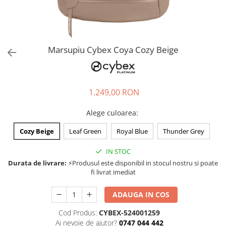
Jucarii de rol
Decoratiuni
Jucarii educative
Figurine jucarii mici
Jucarii electronice
Marsupiu Cybex Coya Cozy Beige
Jucarii interactive
Frumusete si Bijuterii
1.249,00 RON
Jocuri de societate
Alege culoarea
:
Cozy Beige
Leaf Green
Royal Blue
Thunder Grey
IN STOC
Durata de livrare:
⚡Produsul este disponibil in stocul nostru si poate
fi livrat imediat
ADAUGA IN COS
Cod Produs:
CYBEX-524001259
Ai nevoie de ajutor?
0747 044 442