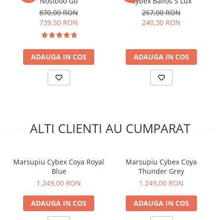
Nosiboo Go
Cybex Balios S Lux
870,00 RON
267,00 RON
739,50 RON
240,30 RON
ADAUGA IN COS
ADAUGA IN COS
Complet personalizabil pentru purtator
Distributie optima a greutatii. Marsupiul unisex Cybex Coya
ofera multiple pozitii de transport si optiuni de
personalizare, oferindu-ti flexibilitatea necesara. Bretelele
ALTI CLIENTI AU CUMPARAT
pot fi purtate in forma de X sau paralele, asigurand o
distribuire echilibrata a greutatii copilului. Ajusteaza si
ataseaza-le in diverse moduri la panoul din spate sau la
centura din talie pentru a reduce tensiunea.
Marsupiu Cybex Coya Royal
Marsupiu Cybex Coya
Blue
Thunder Grey
1.249,00 RON
1.249,00 RON
ADAUGA IN COS
ADAUGA IN COS