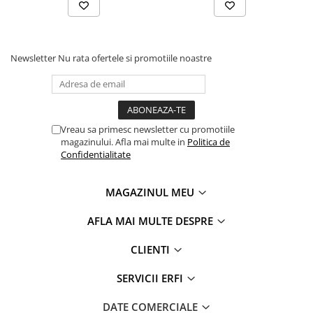
Newsletter
Nu rata ofertele si promotiile noastre
Structura de sustinere ergonomica
Suport optim pentru postura. Captuseala special conceputa,
promoveaza sanatatea soldurilor si ofera suport ergonomic
Vreau sa primesc newsletter cu promotiile
magazinului. Afla mai multe in
Politica de
copilului. Designul general, captuseala din jurul genunchilor
Confidentialitate
si panoul elastic din spate permit o postura naturala, in
forma de M. De asemenea, sustine complet coloana
vertebrala, imitatand o forma C curbata care ajuta la
MAGAZINUL MEU
dezvoltare, oferind in acelasi timp spatiu de miscare
bebelusului.
AFLA MAI MULTE DESPRE
CLIENTI
SERVICII ERFI
DATE COMERCIALE