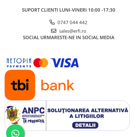
SUPORT CLIENTI
LUNI-VINERI 10:00 -17:30
0747 044 442
sales@erfi.ro
SOCIAL
URMARESTE-NE IN SOCIAL MEDIA
Tesatura cu plasa 3D respirabila
Flux de aer superior. Mentinerea bebelusului aproape de
parinti, confortabil si respirabil in miscare, este esentiala.
Panoul din spate al marsupiului Cybex Coya, centura de talie
si curelele de umar sunt realizate dintr-o tesatura de plasa
3D tricotata, oferind atat bebelusului cat si purtatorului,
confortul si respirabilitatea necesara, in special in zilele calde
si umede.