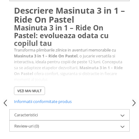
Descriere Masinuta 3 in 1 –
Ride On Pastel
Masinuta 3 in 1 – Ride On
Pastel: evolueaza odata cu
copilul tau
Transforma plimbarile zilnice in aventuri memorabile cu
Masinuta 3 in 1 – Ride On Pastel
, o jucarie versatila si
interactiva, ideala pentru copiii de peste 12 luni. Conceputa
sa se adapteze etapelor dezvoltarii,
Masinuta 3 in 1 – Ride
On Pastel
ofera confort, siguranta si distractie in fiecare
moment al jocului.
3 moduri de utilizare adaptate
VEZI MAI MULT
varstei
Etapa 1 (12 luni+)
– Masinuta de impins de catre parinte,
Informatii conformitate produs
cu maner de control, spatar si protectii laterale pentru
siguranta.
Caracteristici
Etapa 2 (18 luni+)
– Masinuta de impins de catre copil,
perfecta pentru exersarea mersului si a echilibrului.
Review-uri
(0)
Etapa 3 (24 luni+)
– Ride-on independent, cu volan
functional pentru deplasare autonoma si joc activ.