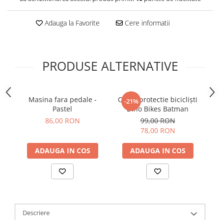
Adauga la Favorite
Cere informatii
PRODUSE ALTERNATIVE
Masina fara pedale -
Casca protectie bicicliști
Ca
-21%
Pastel
Dino Bikes Batman
86,00 RON
99,00 RON
78,00 RON
ADAUGA IN COS
ADAUGA IN COS
Descriere