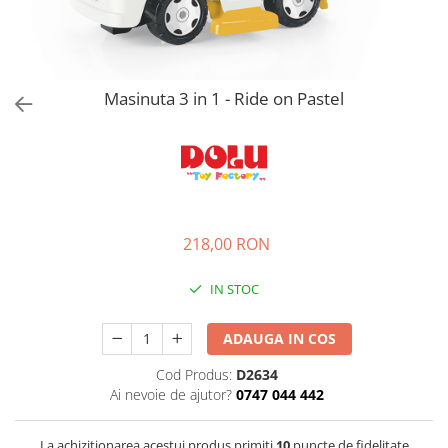
Jucarii de rol
Decoratiuni
Jucarii educative
Figurine jucarii mici
Jucarii electronice
Masinuta 3 in 1 - Ride on Pastel
Jucarii interactive
Frumusete si Bijuterii
Jocuri de societate
218,00 RON
IN STOC
ADAUGA IN COS
Cod Produs:
D2634
Ai nevoie de ajutor?
0747 044 442
La achizitionarea acestui produs primiti
10
puncte de fidelitate