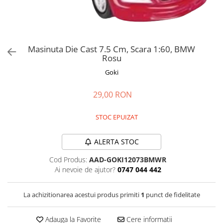
Jucarii de rol
Decoratiuni
Jucarii educative
Figurine jucarii mici
Jucarii electronice
Masinuta Die Cast 7.5 Cm, Scara 1:60, BMW
Rosu
Jucarii interactive
Goki
Frumusete si Bijuterii
Jocuri de societate
29,00 RON
STOC EPUIZAT
ALERTA STOC
Cod Produs:
AAD-GOKI12073BMWR
Ai nevoie de ajutor?
0747 044 442
La achizitionarea acestui produs primiti
1
punct de fidelitate
Adauga la Favorite
Cere informatii