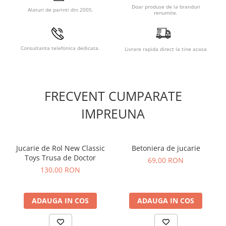
Rosu?
Doar produse de la branduri
Alaturi de parinti din 2005.
renumite.
Masinuta Die Cast 7.5 Cm, Scara 1:60, BMW Rosu reprezinta
cadoul perfect pentru cei mici pasionati de automobile,
stimuland imaginatia si abilitatile motorii. Aceasta jucarie de
colectie este un must-have pentru orice fan BMW in
Consultanta telefonica dedicata.
Livrare rapida direct la tine acasa
miniatura.
FRECVENT CUMPARATE
IMPREUNA
Jucarie de Rol New Classic
Betoniera de jucarie
Toys Trusa de Doctor
69,00 RON
130,00 RON
ADAUGA IN COS
ADAUGA IN COS