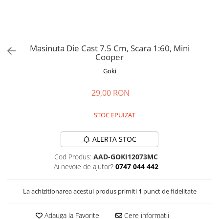
Jucarii de rol
Decoratiuni
Jucarii educative
Figurine jucarii mici
Jucarii electronice
Masinuta Die Cast 7.5 Cm, Scara 1:60, Mini
Cooper
Jucarii interactive
Goki
Frumusete si Bijuterii
Jocuri de societate
29,00 RON
STOC EPUIZAT
ALERTA STOC
Cod Produs:
AAD-GOKI12073MC
Ai nevoie de ajutor?
0747 044 442
La achizitionarea acestui produs primiti
1
punct de fidelitate
Adauga la Favorite
Cere informatii