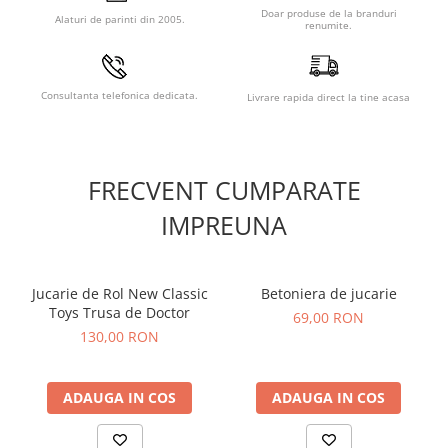
cadou ideal pentru orice mic colecționar sau iubitor de
Doar produse de la branduri
Alaturi de parinti din 2005.
masini.
renumite.
Consultanta telefonica dedicata.
Livrare rapida direct la tine acasa
FRECVENT CUMPARATE
IMPREUNA
Jucarie de Rol New Classic
Betoniera de jucarie
Toys Trusa de Doctor
69,00 RON
130,00 RON
ADAUGA IN COS
ADAUGA IN COS