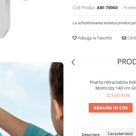
Cod Produs:
ABI-70060
Ai nev
La achizitionarea acestui produs pr
Adauga la Favorite
Cere 
PROD
Poarta retractabila be
Momcozy 140 cm G
321,00 RON
ADAUGA IN COS
Caracteristici
Descriere