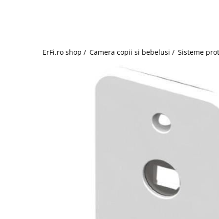
Jucarii de rol
Decoratiuni
Jucarii educative
Figurine jucarii mici
Jucarii electronice
ErFi.ro shop /
Camera copii si bebelusi /
Sisteme prot
Jucarii interactive
Frumusete si Bijuterii
Jocuri de societate