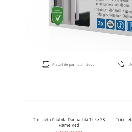
Alaturi de parinti din 2005.
Do
Tricicleta Pliabila Doona Liki Trike S3
Tricicle
Flame Red