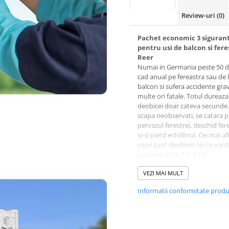
Review-uri
(0)
Pachet economic 3 siguran
pentru usi de balcon si fere
Reer
Numai in Germania peste 50 d
cad anual pe fereastra sau de 
balcon si sufera accidente gra
multe ori fatale. Totul dureaza
deobicei doar cateva secunde.
scapa neobservati, se catara 
pervazul ferestrei, deschid fer
si-si pierd echilibrul. Cei mai af
copii sunt deobicei cei cu vars
cuprinsa intre 1 si 3 ani.
Caracteristici:
VEZI MAI MULT
Asigura usa sau fereastra 
deschiderea accidentala si
Informatii conformitate prod
protejeaza copiii de accide
prin cadere ce le pot pune 
pericol
Previne si inchiderea accid