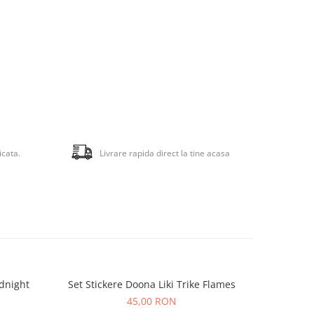
icata.
Livrare rapida direct la tine acasa
idnight
Set Stickere Doona Liki Trike Flames
Triciclet
45,00 RON