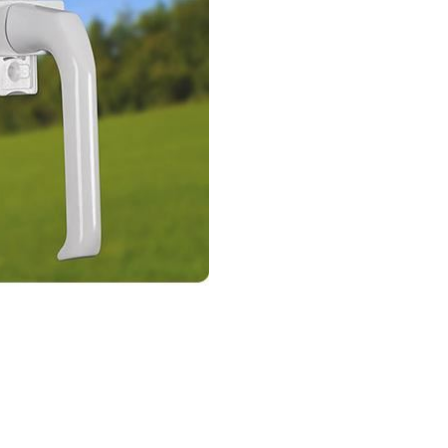
de catre copii a parintilor 
balcon sau terasa
Instalare facila, fara gaurire
insurubare sau lipire, inde
ei nu lasa reziduri
Blocheaza ferestrele sau us
balcon in pozitia inchise s
inclinate, dupa dorinta,
Deblocarea sigurantei se f
de catre un adult
Se potriveste cu majoritat
incuietorilor de usi sau fer
pe piata (distanta intre su
de fixare ale manerului de
deschidere trebuie sa fie d
mm! )
Pachetul contine 3 siguran
culoarea alba, material ABS
metal, ambalate individual
ATENTIE:
Va rugam cititi cu a
instructiunile de montaj si folo
pentru a utiliza corespunzator
siguranta!