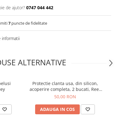
oie de ajutor?
0747 044 442
imiti
7
puncte de fidelitate
informatii
USE ALTERNATIVE
belusi
Protectie clanta usa, din silicon,
Poarta de s
rey
acoperire completa, 2 bucati, Reer
HandleGuard
50,00 RON
ADAUGA IN COS
ADAUG