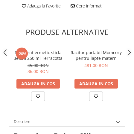
Adauga la Favorite
Cere informatii
PRODUSE ALTERNATIVE
Recipient ermetic sticla
Racitor portabil Momcozy
-20%
Beaba 250 ml Terracotta
pentru lapte matern
Be
45,00 RON
481,00 RON
36,00 RON
ADAUGA IN COS
ADAUGA IN COS
Descriere