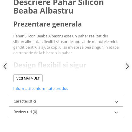
Descriere Pahar Silicon
Beaba Albastru
Prezentare generala
Pahar Silicon Beaba Albastru este un pahar realizat din
silicon alimentar, flexibil si usor de apucat de manutele mici,
gandit pentru a ajuta copilul sa invete sa bea singur, in etapa
de tranzitie de la biberon la pahar.
Design flexibil si sigur
Materialul flexibil al Pahar Silicon Beaba Albastru se
VEZI MAI MULT
adapteaza la presiunea aplicata de copil si este mai rezistent
la impact decat un pahar rigid din plastic sau sticla,
Informatii conformitate produs
reducand riscul de spargere daca este scapat pe jos.
Caracteristici
Specificatii esentiale
Review-uri
(0)
Brand: Beaba
Tip produs: pahar din silicon pentru copii
Culoare: Albastru