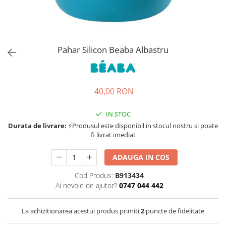
Jucarii de rol
Decoratiuni
Jucarii educative
Figurine jucarii mici
Jucarii electronice
Pahar Silicon Beaba Albastru
Jucarii interactive
Frumusete si Bijuterii
40,00 RON
Jocuri de societate
IN STOC
Durata de livrare:
⚡Produsul este disponibil in stocul nostru si poate
fi livrat imediat
ADAUGA IN COS
Cod Produs:
B913434
Ai nevoie de ajutor?
0747 044 442
La achizitionarea acestui produs primiti
2
puncte de fidelitate