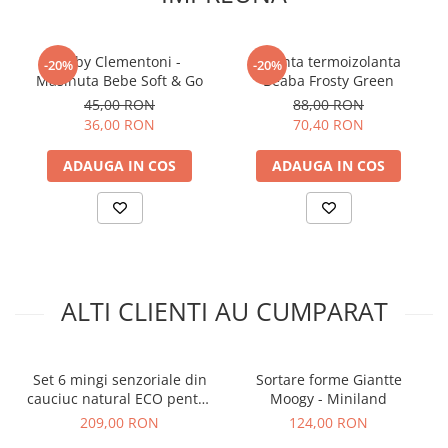
Nu lasati ambalajele jucariilor/produselor la indemana
copiilor. Indepartati orice ambalaj al jucariei/produsului
inainte de a da produsul copilului. Va rugam sa
Baby Clementoni -
Geanta termoizolanta
supravegheati copilul in timpul utilizarii. Pastrati
-20%
-20%
Masinuta Bebe Soft & Go
Beaba Frosty Green
instructiunile si etichetele pentru referinte viitoare. Pastrati
jucaria departe de foc si feriti-o de temperaturi ridicate si
45,00 RON
88,00 RON
umiditate.
36,00 RON
70,40 RON
ADAUGA IN COS
ADAUGA IN COS
ALTI CLIENTI AU CUMPARAT
Set 6 mingi senzoriale din
Sortare forme Giantte
cauciuc natural ECO pentru
Moogy - Miniland
bebelusi
209,00 RON
124,00 RON