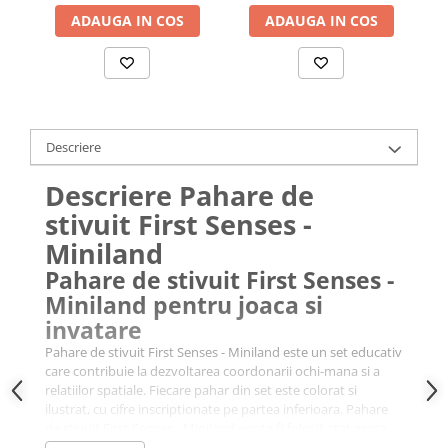
ADAUGA IN COS
ADAUGA IN COS
Descriere
Descriere Pahare de
stivuit First Senses -
Miniland
Pahare de stivuit First Senses -
Miniland pentru joaca si
invatare
Pahare de stivuit First Senses - Miniland este un set educativ
care contribuie la dezvoltarea coordonarii ochi-mana si a
relatiilor spatiale. Fiecare pahar din set este colorat si
ilustrat, cu cifre inscriptionate pe partea inferioara. Pahare
de stivuit First Senses - Miniland poate fi folosit atat acasa,
cat si la plaja sau in parc.