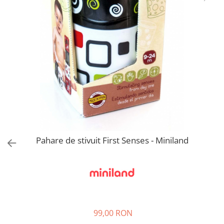
Jucarii de rol
Decoratiuni
Jucarii educative
Figurine jucarii mici
Jucarii electronice
Jucarii interactive
Frumusete si Bijuterii
Jocuri de societate
Pahare de stivuit First Senses - Miniland
99,00 RON