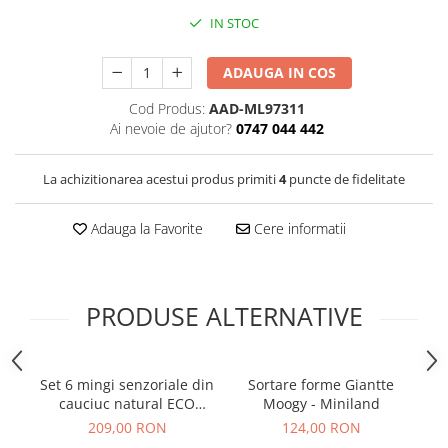
IN STOC
ADAUGA IN COS
Cod Produs:
AAD-ML97311
Ai nevoie de ajutor?
0747 044 442
La achizitionarea acestui produs primiti
4
puncte de fidelitate
Adauga la Favorite
Cere informatii
PRODUSE ALTERNATIVE
Set 6 mingi senzoriale din
Sortare forme Giantte
cauciuc natural ECO
Moogy - Miniland
pentru bebelusi
209,00 RON
124,00 RON