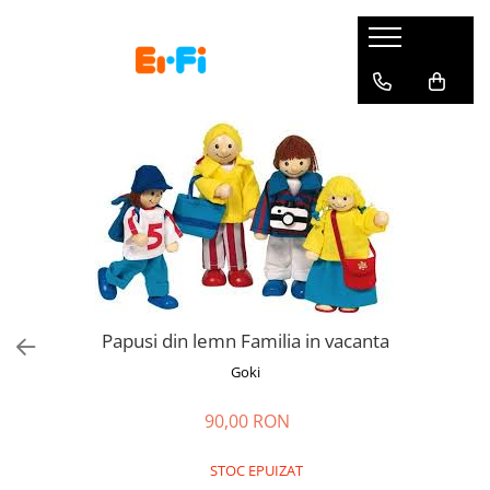
Carucioare si scaune auto
La plimbare
Masa bebelusului
Igiena si sanatate
Camera copii si bebelusi
Jucarii si jocuri copii
Articole mamici
Gradinita si scoala
Haine incaltaminte si accesorii
Carucioare copii
Triciclete
Esspresoare lapte praf
Aspiratoare nazale
Patuturi
Jucarii bebelusi
Genti bebe
Costume copii
Imbracaminte copii
Carucioare Cybex Balios S Lux
Trotinete
Roboti bucatarie
Umidificatoare
Saltele patut bebe
Jucarii de exterior
Pompe san
Rechizite
Ochelari de soare
Scaune auto copii
Role copii
Sterilizatoare biberoane
Termometre
Perne si paturici
Jocuri tip puzzle
Perne gravide
Ghiozdane si rucsacuri
Marsupii bebe
Biciclete copii
Scaune masa bebe
Igiena dentara
Lenjerii patut bebe
Arta si creatie
Perne alaptare
Penare si portofele
Landouri si portbebe
Masinute electrice
Articole hranire copii
Jucarii dentitie
Lampi de veghe
Seturi constructie copii
Accesorii alaptare
Pictura si desen
Accesorii transport copii
Masinute cu pedale
Cani si pahare
Masute infasat bebe
Balansoare bebelusi
Masinute si motociclete
Lenjerie mamici
Numaratori si alfabetare
Accesorii auto
Vehicule fara pedale
Biberoane tetine suzete
Produse pentru baie
Trenulete copii
Table scolare
Mobilier camera copii
Papusi din lemn Familia in vacanta
Sporturi Copii
Incalzitoare biberoane
Jucarii de plus
Carti pentru copii
Audio monitoare bebelusi
Goki
Accesorii pentru plimbare
Termosuri
Jocuri educative
Video monitoare bebelusi
90,00 RON
Trolere Copii
Genti termoizolante
Papusi si accesorii
Covoare copii
Jucarii muzicale
Sisteme protectie
STOC EPUIZAT