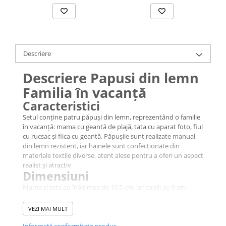
Descriere
Descriere Papusi din lemn
Familia în vacanță
Caracteristici
Setul conține patru păpuși din lemn, reprezentând o familie
în vacanță: mama cu geantă de plajă, tata cu aparat foto, fiul
cu rucsac și fiica cu geantă. Păpușile sunt realizate manual
din lemn rezistent, iar hainele sunt confecționate din
materiale textile diverse, atent alese pentru a oferi un aspect
realist și atractiv.
Dimensiuni
Mama și tata au înălțimea de 10,5 cm, iar copiii au 9 cm,
dimensiuni ideale pentru jocuri imaginative și ușor de
manevrat de către copii.
VEZI MAI MULT
Beneficii educative