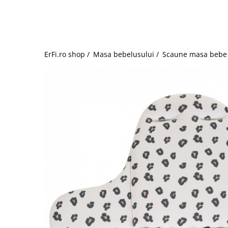
Jucarii de rol
Decoratiuni
Jucarii educative
Figurine jucarii mici
Jucarii electronice
ErFi.ro shop /
Masa bebelusului /
Scaune masa bebe
Jucarii interactive
Frumusete si Bijuterii
Jocuri de societate