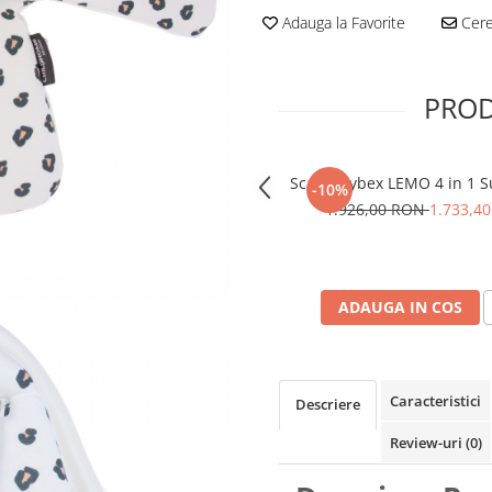
Adauga la Favorite
Cere 
PROD
Scaun Cybex LEMO 4 in 1 S
-10%
1.926,00 RON
1.733,4
ADAUGA IN COS
Caracteristici
Descriere
Review-uri
(0)