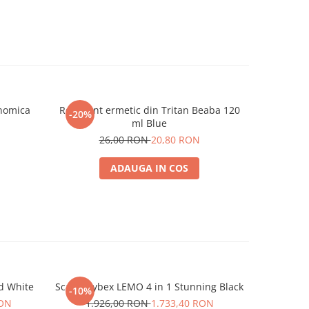
rna
:
onomica
Recipient ermetic din Tritan Beaba 120
Lingurit
-20%
ome
ml Blue
26,00 RON
20,80 RON
olu 2 si
ADAUGA IN COS
rile de
hnice
e
d White
Scaun Cybex LEMO 4 in 1 Stunning Black
Scaun Cy
-10%
-10%
RON
1.926,00 RON
1.733,40 RON
1.9
la 30° -