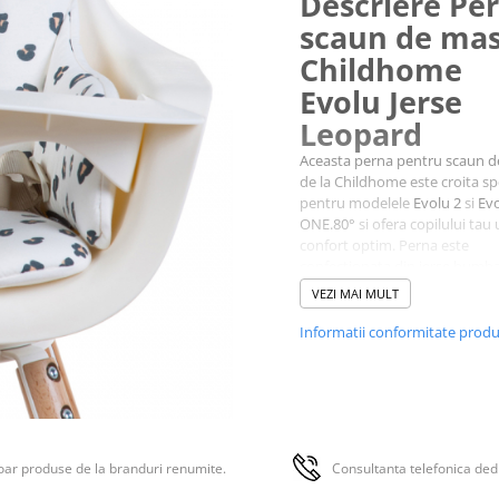
Descriere Pe
scaun de ma
Childhome
Evolu Jerse
Leopard
Aceasta perna pentru scaun 
de la Childhome este croita sp
pentru modelele
Evolu 2
si
Ev
ONE.80°
si ofera copilului tau
confort optim. Perna este
confectionata din jerse bumb
inalta calitate si este prevazut
VEZI MAI MULT
orificii pentru curelele centurii
siguranta.
Informatii conformitate prod
ar produse de la branduri renumite.
Consultanta telefonica ded