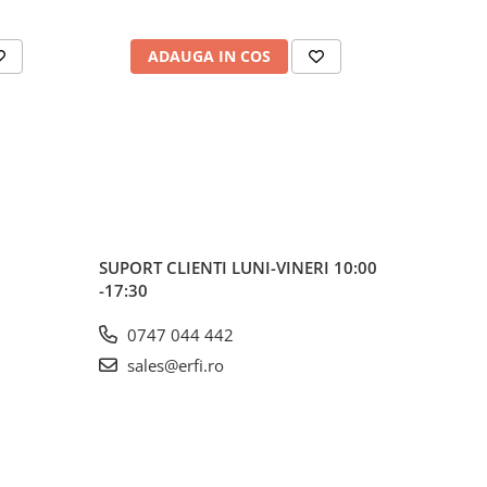
 curata
ADAUGA IN COS
AD
SUPORT CLIENTI
LUNI-VINERI 10:00
-17:30
0747 044 442
se
sales@erfi.ro
ut in
ui mic
i, starii
e.
anilor
cum