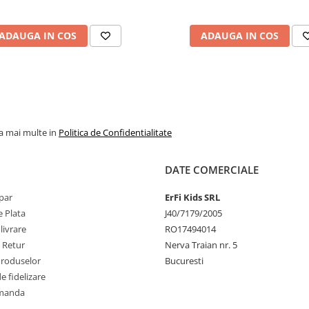
Nu se usuca in masina - Nu se
uscat - Nu inalbi.
ADAUGA IN COS
ADAUGA IN COS
Conform cu standadul: OEKO-
TEX:Standard 100.
la mai multe in
Politica de Confidentialitate
DATE COMERCIALE
par
ErFi Kids SRL
 Plata
J40/7179/2005
Childhome, brandul de produ
livrare
RO17494014
premium pentru bebelusi nasc
e Retur
Nerva Traian nr. 5
Belgia, transforma camera cel
Produselor
Bucuresti
intr-un loc al culorii, echilibrulu
 fidelizare
de bine pentru intreaga famili
Premiile obtinute de-a lungul 
omanda
de produsele Childhome pre