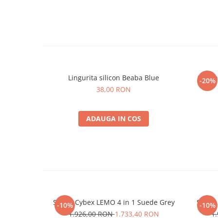
Lingurita silicon Beaba Blue
Set li
-20%
38,00 RON
ADAUGA IN COS
Scaun Cybex LEMO 4 in 1 Suede Grey
Scaun 
-10%
-10%
1.926,00 RON
1.733,40 RON
1