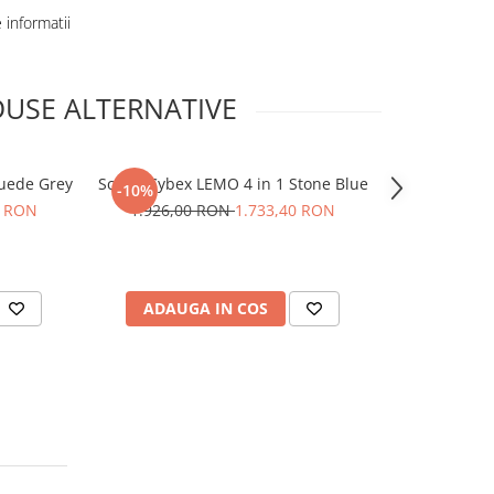
informatii
USE ALTERNATIVE
uede Grey
Scaun Cybex LEMO 4 in 1 Stone Blue
Scaun Cybex 
-10%
-10%
0 RON
1.926,00 RON
1.733,40 RON
1.926,0
ADAUGA IN COS
ADAUG