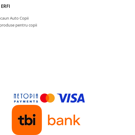
scaunele de masa din colectiil
 ERFI
Sixeater,
Evolu2
,
One 80°
sau 
celebra colectie de
genti Mo
Scaun Auto Copii
Bag
sunt o reconfirmare a calit
 produse pentru copii
acestor produse, iar faptul ca 
regasesc atat in camerele bebe
celebri, dar si in milioane de a
din intreaga lume, subliniaza
importanta frumosului in viat
parintilor de pretutindeni.