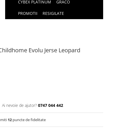
CYBEX PLATINUM
GRACO
PROMOTII
RESIGILATE
Childhome Evolu Jerse Leopard
Ai nevoie de ajutor?
0747 044 442
imiti
12
puncte de fidelitate