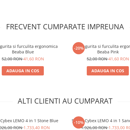
FRECVENT CUMPARATE IMPREUNA
Caracteristici Pe
scaun de masa
Childhome Evolu
ngurita si furculita ergonomica
Set lingurita si furculita erg
-20%
Perna scaun de masa Childh
Beaba Blue
Beaba Pink
Evolu cu un design atractiv.
52,00 RON
41,60 RON
52,00 RON
41,60 RON
Croiala adaptata modelelor
Ev
Evolu ONE.80°
.
ADAUGA IN COS
ADAUGA IN COS
Echipat cu orificii pentru centu
siguranta.
Caracteristici te
Perna scaun de
masa Childhom
ALTI CLIENTI AU CUMPARAT
Evolu:
Dimensiuni: 60 x 55 x 2 cm.
Material: Jerse: 100% bumbac;
Cybex LEMO 4 in 1 Stone Blue
Scaun Cybex LEMO 4 in 1 San
-10%
Umplutura: 100% poliester.
.926,00 RON
1.733,40 RON
1.926,00 RON
1.733,00 
Intretinere: Se spala la masina 