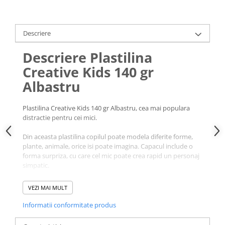
Descriere
Descriere Plastilina
Creative Kids 140 gr
Albastru
Plastilina Creative Kids 140 gr Albastru, cea mai populara
distractie pentru cei mici.
Din aceasta plastilina copilul poate modela diferite forme,
plante, animale, orice isi poate imagina. Capacul include o
forma surpriza, cu care cel mic poate crea rapid un personaj
simpatic.
Modelarea platilinei dezvolta dexteritatea, creativitatea,
VEZI MAI MULT
imaginatia, atentia, memoria si dezvolta musculatura
mainilor.
Informatii conformitate produs