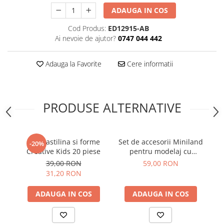
ADAUGA IN COS
Cod Produs:
ED12915-AB
Ai nevoie de ajutor?
0747 044 442
Adauga la Favorite
Cere informatii
PRODUSE ALTERNATIVE
Set plastilina si forme
Set de accesorii Miniland
-20%
Creative Kids 20 piese
pentru modelaj cu
plastilina
39,00 RON
59,00 RON
31,20 RON
ADAUGA IN COS
ADAUGA IN COS