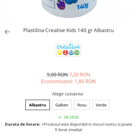
Jucarii de rol
Decoratiuni
Jucarii educative
Figurine jucarii mici
Jucarii electronice
Plastilina Creative Kids 140 gr Albastru
Jucarii interactive
Frumusete si Bijuterii
Jocuri de societate
9,00 RON
7,20 RON
Economisesti:
1,80
RON
Alege culoarea
:
Albastru
Galben
Rosu
Verde
IN STOC
Durata de livrare:
⚡Produsul este disponibil in stocul nostru si poate
fi livrat imediat