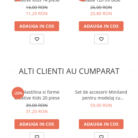
14,00 RON
26,00 RON
11,20 RON
20,80 RON
ADAUGA IN COS
ADAUGA IN COS
ALTI CLIENTI AU CUMPARAT
Set plastilina si forme
Set de accesorii Miniland
-20%
Creative Kids 20 piese
pentru modelaj cu
plastilina
39,00 RON
59,00 RON
31,20 RON
ADAUGA IN COS
ADAUGA IN COS