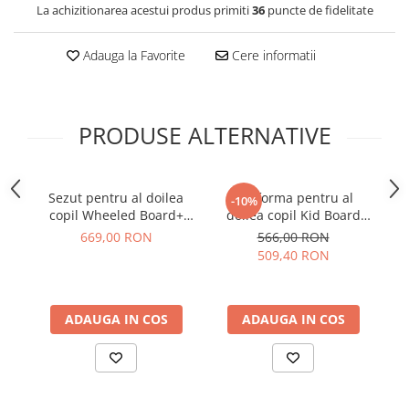
La achizitionarea acestui produs primiti
36
puncte de fidelitate
Adauga la Favorite
Cere informatii
PRODUSE ALTERNATIVE
Sezut pentru al doilea
Platforma pentru al
-10%
copil Wheeled Board+
doilea copil Kid Board
Bugaboo
Cybex pentru carucior
669,00 RON
566,00 RON
Gazelle S
509,40 RON
ADAUGA IN COS
ADAUGA IN COS