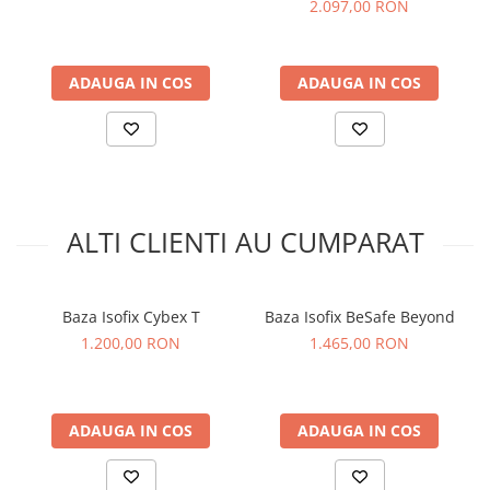
2.097,00 RON
ADAUGA IN COS
ADAUGA IN COS
ALTI CLIENTI AU CUMPARAT
Baza Isofix Cybex T
Baza Isofix BeSafe Beyond
1.200,00 RON
1.465,00 RON
Compatibilitate cu
carucioarele Bugaboo
ADAUGA IN COS
ADAUGA IN COS
Modelul este conceput sa fie compatibil cu toate