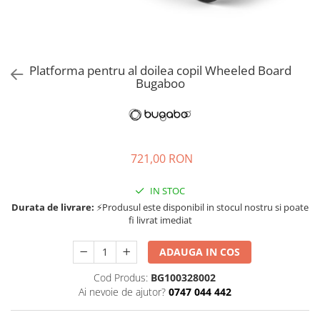
Jucarii de rol
Decoratiuni
Jucarii educative
Figurine jucarii mici
Jucarii electronice
Platforma pentru al doilea copil Wheeled Board
Bugaboo
Jucarii interactive
Frumusete si Bijuterii
Jocuri de societate
721,00 RON
IN STOC
Durata de livrare:
⚡Produsul este disponibil in stocul nostru si poate
fi livrat imediat
ADAUGA IN COS
Cod Produs:
BG100328002
Ai nevoie de ajutor?
0747 044 442