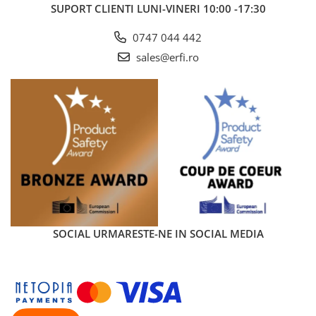
SUPORT CLIENTI
LUNI-VINERI 10:00 -17:30
0747 044 442
sales@erfi.ro
Montaj rapid si ajustare
pentru spatiu de mers
Wheeled Board se ataseaza la carucior printr-un sistem de
tip one click, iar mecanismul de quick release permite
indepartarea ei in cateva secunde. Pozitia platformei poate
fi ajustata (mai spre stanga, spre dreapta sau central),
pentru ca parintele sa aiba mai mult spatiu de mers si sa nu
loveasca boardul cu picioarele. Cand nu este folosita,
Platforma pentru al doilea copil Wheeled Board Bugaboo se
poate ridica si fixa intr-o pozitie compacta, pentru a elibera
spatiul din spate.
SOCIAL
URMARESTE-NE IN SOCIAL MEDIA