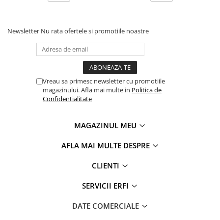
carucioarele Bugaboo actuale, inclusiv Fox, Fox Cub, Donkey
(2, 3, 5), Dragonfly, Butterfly, Butterfly 2, Bee 6, Buffalo si
Kangaroo, folosind punctele de prindere dedicate de pe
sasiu. Pentru modelele mai vechi pot fi necesare adaptoare
Newsletter
Nu rata ofertele si promotiile noastre
separate, conform listei de compatibilitate Bugaboo.
Platforma pentru al doilea copil Wheeled Board Bugaboo
este astfel o investitie pe termen lung, care ramane utila
chiar daca schimbi caruciorul din gama Bugaboo.
Vreau sa primesc newsletter cu promotiile
magazinului. Afla mai multe in
Politica de
Confidentialitate
MAGAZINUL MEU
AFLA MAI MULTE DESPRE
CLIENTI
SERVICII ERFI
DATE COMERCIALE