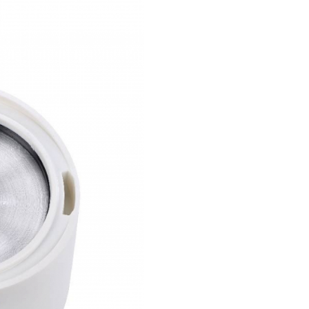
Caracteristici
Preparator lap
Beaba Milk Pre
White/Grey:
Potrivit pentru prepararea
bauturilor din lapte.
Recomandat pentru bebelu
0 luni si copii.
Evolutiv: preparare lapte pr
lapte matern, formula de la
lapte cu cacao sau ciocolat
Incalzirea rapida a apei si a
(intre 1 si 5 minute).
Temperatura controlata:
pastreaza calitatile nutritiv
laptelui matern. Lichidul e