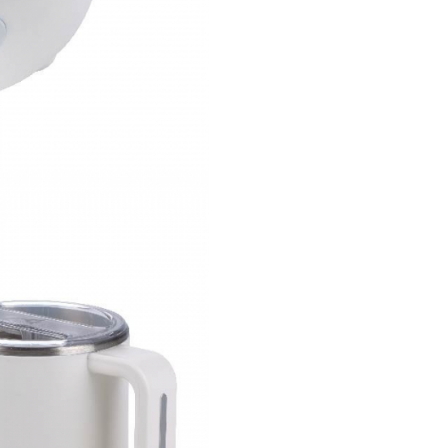
incalzit uniform, fara apari
zone fierbinti si zone reci.
Textura fina, uniforma, far
cocoloase si temperatura
constanta datorita mixerul
integrat cu sistem patentat
Alegerea temperaturii : 22°
sau 48° C.
Design compact si ergonom
Vas compatibil cu masina 
spalat vase.
Bol din otel inoxidabil cu p
dubli, capacitate mare, 450
Utilizare usoara si intuitiva.
Sistem brevetat de incalzire
mixare.
Caracteristici
tehnice:
Material: PP / Tritan / otel
inoxidabil / silicon.
Timp de preparare: 1 - 5 mi