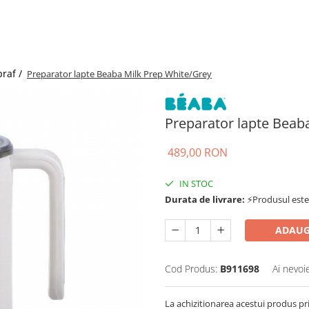
praf /
Preparator lapte Beaba Milk Prep White/Grey
Preparator lapte Beab
489,00 RON
IN STOC
Durata de livrare:
⚡Produsul este d
ADAUG
Cod Produs:
B911698
Ai nevoi
La achizitionarea acestui produs pr