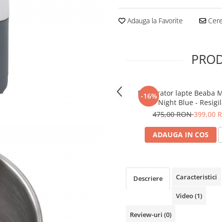
Adauga la Favorite
Cere 
PROD
Preparator lapte Beaba M
-16%
Night Blue - Resigil
475,00 RON
399,00 
ADAUGA IN COS
Caracteristici
Descriere
Video
(1)
Review-uri
(0)