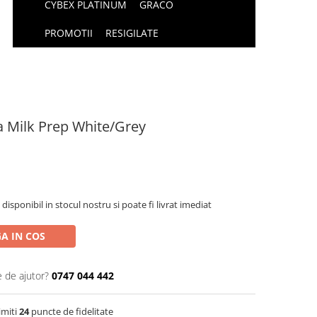
CYBEX PLATINUM
GRACO
PROMOTII
RESIGILATE
a Milk Prep White/Grey
isponibil in stocul nostru si poate fi livrat imediat
A IN COS
e de ajutor?
0747 044 442
imiti
24
puncte de fidelitate