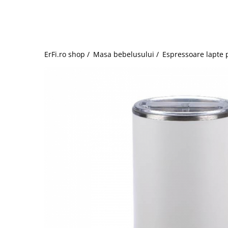
Jucarii de rol
Decoratiuni
Jucarii educative
Figurine jucarii mici
Jucarii electronice
ErFi.ro shop /
Masa bebelusului /
Espressoare lapte 
Jucarii interactive
Frumusete si Bijuterii
Jocuri de societate