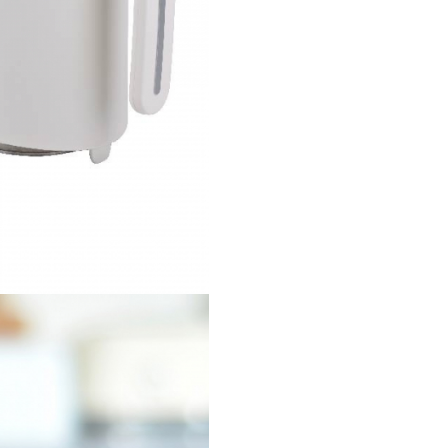
Temperatura incalzire: 22°
/ 48°C.