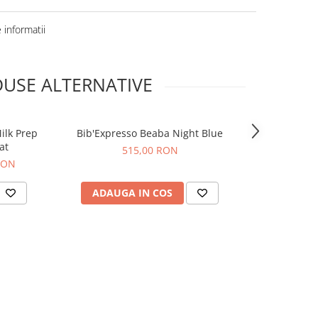
informatii
USE ALTERNATIVE
ilk Prep
Bib'Expresso Beaba Night Blue
Espressor L
at
Pl
515,00 RON
RON
1
ADAUGA IN COS
ADAUG