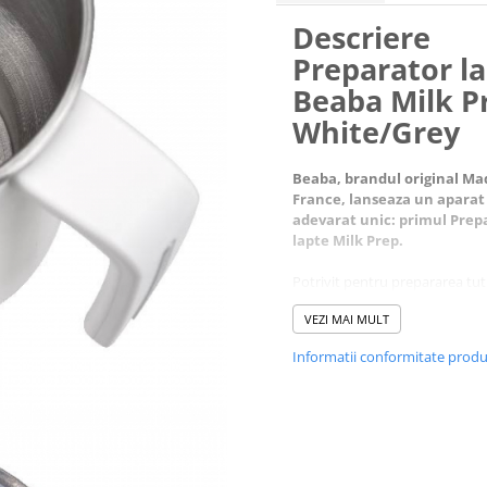
Descriere
Preparator l
Beaba Milk P
White/Grey
Beaba, brandul original Ma
France, lanseaza un aparat
adevarat unic: primul Prep
lapte Milk Prep.
Potrivit pentru prepararea tu
bauturilor pe baza de lapte: la
VEZI MAI MULT
praf, lapte matern, ciocolata c
lapte, Beaba Milk Prep este e
Informatii conformitate prod
util atat pentru bebelusii alapt
san, cat si pentru cei care au t
deja pe formula de lapte, sau 
folosit pentru copiii mai mari 
delecteaza cu un delicios lapte
ciocolata.