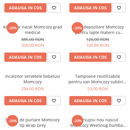
ADAUGA IN COS
ADAUGA IN COS
Aspirator nazal Momcozy grad
Pungi depozitare Momcozy
-20%
-20%
medical
pentru lapte matern cu
turnare usoara 120 buc
385,00 RON
126,00 RON
308,00 RON
100,80 RON
ADAUGA IN COS
ADAUGA IN COS
Incalzitor servetele bebelusi
Tampoane reutilizabile
Momcozy
pentru san Momcozy subtiri 6
buc
294,00 RON
53,00 RON
ADAUGA IN COS
ADAUGA IN COS
Sistem de purtare Momcozy
Marsupiu nou nascut
-20%
-20%
tip wrap Grey
Momcozy WeeSnug bumbac