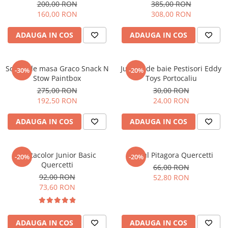
Black
200,00 RON
385,00 RON
160,00 RON
308,00 RON
ADAUGA IN COS
ADAUGA IN COS
Scaun de masa Graco Snack N
Jucarie de baie Pestisori Eddy
-30%
-20%
Stow Paintbox
Toys Portocaliu
275,00 RON
30,00 RON
192,50 RON
24,00 RON
ADAUGA IN COS
ADAUGA IN COS
Fantacolor Junior Basic
Tubul Pitagora Quercetti
-20%
-20%
Quercetti
66,00 RON
92,00 RON
52,80 RON
73,60 RON
ADAUGA IN COS
ADAUGA IN COS