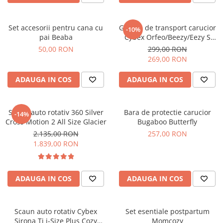
Set accesorii pentru cana cu
Geanta de transport carucior
-10%
pai Beaba
Cybex Orfeo/Beezy/Eezy S
Line
50,00 RON
299,00 RON
269,00 RON
ADAUGA IN COS
ADAUGA IN COS
Scaun auto rotativ 360 Silver
Bara de protectie carucior
-14%
Cross Motion 2 All Size Glacier
Bugaboo Butterfly
2.135,00 RON
257,00 RON
1.839,00 RON
ADAUGA IN COS
ADAUGA IN COS
Scaun auto rotativ Cybex
Set esentiale postpartum
Sirona Ti i-Size Plus Cozy
Momcozy