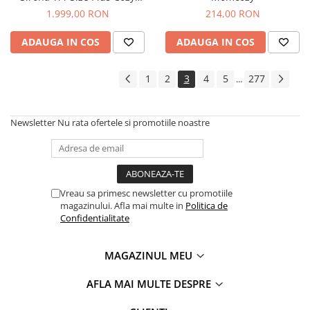
Beige
1.999,00 RON
214,00 RON
ADAUGA IN COS
ADAUGA IN COS
1
2
3
4
5
277
...
Newsletter
Nu rata ofertele si promotiile noastre
Vreau sa primesc newsletter cu promotiile
magazinului. Afla mai multe in
Politica de
Confidentialitate
MAGAZINUL MEU
AFLA MAI MULTE DESPRE