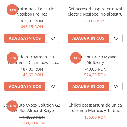
Jucarii de rol
Decoratiuni
Aspirator nazal electric
Set accesorii aspirator nazal
Jucarii educative
-15%
Nosiboo Pro Roz
electric Nosiboo Pro albastru
Figurine jucarii mici
819,00 RON
80,00 RON
Jucarii electronice
696,15 RON
Jucarii interactive
ADAUGA IN COS
ADAUGA IN COS
Frumusete si Bijuterii
Jocuri de societate
Oglinda retrovizoare cu
Carucior Graco Myavo
-20%
-30%
Lumina LED Ezimoov, Eco
Mulberry
friendly
187,00 RON
749,00 RON
149,60 RON
524,30 RON
ADAUGA IN COS
ADAUGA IN COS
Scaun auto Cybex Solution G2
Chiloti postpartum de unica
-10%
i-Fix Plus Almond Beige
folosinta Momcozy 12 buc
1.149,00 RON
155,00 RON
1.034,00 RON