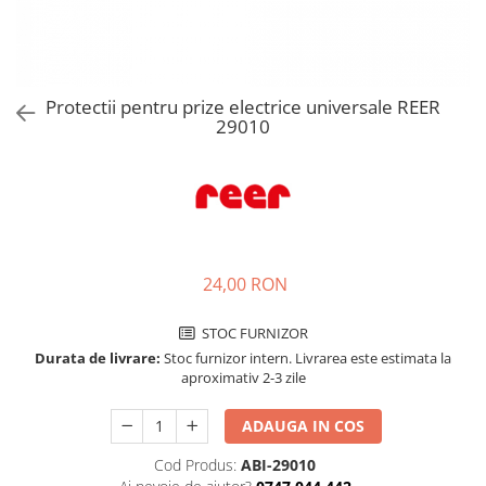
Jucarii de rol
Decoratiuni
Jucarii educative
Figurine jucarii mici
Jucarii electronice
Protectii pentru prize electrice universale REER
29010
Jucarii interactive
Frumusete si Bijuterii
Jocuri de societate
24,00 RON
STOC FURNIZOR
Durata de livrare:
Stoc furnizor intern. Livrarea este estimata la
aproximativ 2-3 zile
ADAUGA IN COS
Cod Produs:
ABI-29010