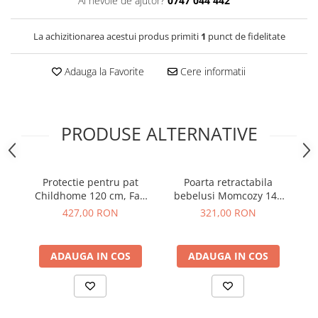
Ai nevoie de ajutor?
0747 044 442
La achizitionarea acestui produs primiti
1
punct de fidelitate
Adauga la Favorite
Cere informatii
PRODUSE ALTERNATIVE
Protectie pentru pat
Poarta retractabila
Pr
Childhome 120 cm, Fag
bebelusi Momcozy 140
Alb
cm Grey
co
427,00 RON
321,00 RON
ADAUGA IN COS
ADAUGA IN COS