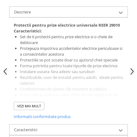
Descriere
Protectii pentru prize electrice universale REER 29010
Caracteristici:
Set de 6 protectii pentru prize electrice si o cheie de
deblocare
Protejeaza impotriva accidentelor electrice periculoase si
a consecintelor acestora
Protectiile se pot scoate doar cu ajutorul cheii speciale
Forma potrivita pentru toate tipurile de prize electrice
Instalare usoara: fara adeziv sau suruburi
Reutilizabile, usor de instalat pentru adulti, ideale pentru
calatorii
Confectionate din plastic alb rezistent la caldura
Protectiile au culoarea alba, cheia de extragere este de
culoare rosie
VEZI MAI MULT
Varsta recomandata 6-24 luni
Avertisment:
Utilizati produsul numai pentru scopul
Informatii conformitate produs
propus. A nu se utiliza in cazul in care observati defecte sau
cand cosntatati ca nu se potriveste corect in priza. NU
UTILIZATI CHEIA DE EXTRAGERE ROSIE CA PROTECTIE
Caracteristici
PENTRU PRIZE SI TINETI-O DEPARTE DE COPII. Schema de