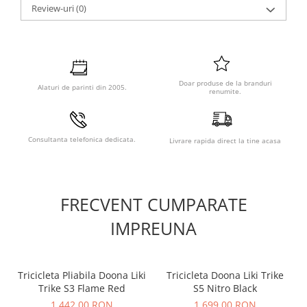
Review-uri
(0)
montare/demontare in interior. Acest produs nu este o
jucarie! A nu se lasa produsul la indemana copiilor.
Doar produse de la branduri
Alaturi de parinti din 2005.
renumite.
Consultanta telefonica dedicata.
Livrare rapida direct la tine acasa
FRECVENT CUMPARATE
IMPREUNA
Tricicleta Pliabila Doona Liki
Tricicleta Doona Liki Trike
Trike S3 Flame Red
S5 Nitro Black
1.442,00 RON
1.699,00 RON