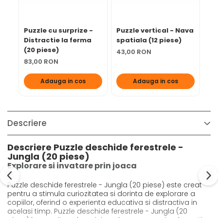
Puzzle cu surprize -
Puzzle vertical - Nava
Pu
Distractie la ferma
spatiala (12 piese)
St
(20 piese)
pi
43,00 RON
83,00 RON
43
Adauga in cos
Adauga in cos
Descriere
Descriere Puzzle deschide ferestrele -
Jungla (20 piese)
Explorare si invatare prin joaca
Puzzle deschide ferestrele - Jungla (20 piese) este creat
pentru a stimula curiozitatea si dorinta de explorare a
copiilor, oferind o experienta educativa si distractiva in
acelasi timp. Puzzle deschide ferestrele - Jungla (20