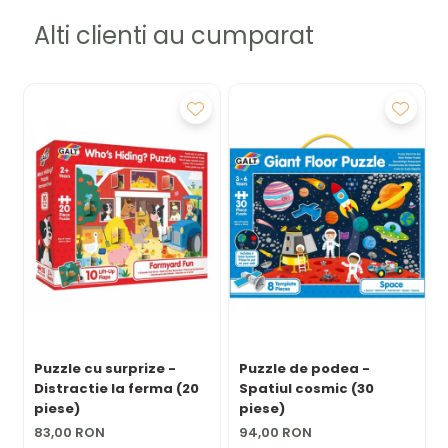
Indepartati ambalajele inainte de folosire si pastrati
Alti clienti au cumparat
produsul departe de surse de caldura, foc si umiditate.
Puzzle cu surprize -
Puzzle de podea -
Distractie la ferma (20
Spatiul cosmic (30
piese)
piese)
83,00 RON
94,00 RON