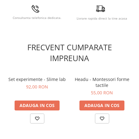
Dimensiuni produs: 17.5 x 13.5 x 1.5 cm. Material: lemn.
Numar de piese: 5. Varsta recomandata: 3 ani+. Nu lasati
ambalajele la indemana copiilor. Supravegheati copilul in
Consultanta telefonica dedicata.
Livrare rapida direct la tine acasa
timpul utilizarii produsului. Pastrati produsul departe de foc
si umiditate.
FRECVENT CUMPARATE
IMPREUNA
Set experimente - Slime lab
Headu - Montessori forme
tactile
92,00 RON
55,00 RON
ADAUGA IN COS
ADAUGA IN COS