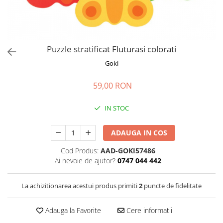
Jucarii de rol
Decoratiuni
Jucarii educative
Figurine jucarii mici
Jucarii electronice
Puzzle stratificat Fluturasi colorati
Jucarii interactive
Goki
Frumusete si Bijuterii
59,00 RON
Jocuri de societate
IN STOC
ADAUGA IN COS
Cod Produs:
AAD-GOKI57486
Ai nevoie de ajutor?
0747 044 442
La achizitionarea acestui produs primiti
2
puncte de fidelitate
Adauga la Favorite
Cere informatii