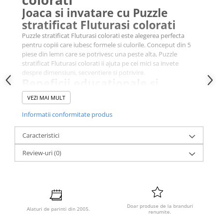
Joaca si invatare cu Puzzle
stratificat Fluturasi colorati
Puzzle stratificat Fluturasi colorati este alegerea perfecta
pentru copiii care iubesc formele si culorile. Conceput din 5
piese din lemn care se potrivesc una peste alta, Puzzle
stratificat Fluturasi colorati ii ajuta pe cei mici sa invete
despre dimensiuni, secventiere si potrivire.
Beneficii educationale si
dezvoltare
VEZI MAI MULT
Puzzle stratificat Fluturasi colorati stimuleaza abilitatile de
Informatii conformitate produs
asociere si observatie. Copiii invata sa identifice relatiile de
marime si sa finalizeze un proiect logic. Puzzle stratificat
Fluturasi colorati contribuie la dezvoltarea miscarilor fine, a
Caracteristici
coordonarii ochi-mana si a rabdarii.
Materiale sigure si calitate
Review-uri
(0)
superioara
Realizat din lemn natural, Puzzle stratificat Fluturasi colorati
are margini rotunjite si finisaje atent realizate pentru
siguranta copilului. Piesele sunt usor de manevrat si ideale
pentru mainile mici.
Doar produse de la branduri
Alaturi de parinti din 2005.
Detalii tehnice
renumite.