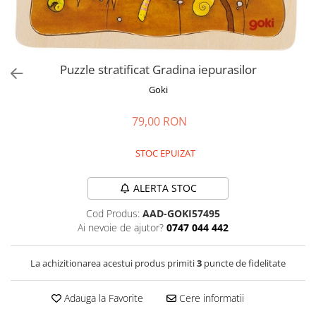
Jucarii de rol
Decoratiuni
Jucarii educative
Figurine jucarii mici
Jucarii electronice
Puzzle stratificat Gradina iepurasilor
Jucarii interactive
Goki
Frumusete si Bijuterii
79,00 RON
Jocuri de societate
STOC EPUIZAT
ALERTA STOC
Cod Produs:
AAD-GOKI57495
Ai nevoie de ajutor?
0747 044 442
La achizitionarea acestui produs primiti
3
puncte de fidelitate
Adauga la Favorite
Cere informatii