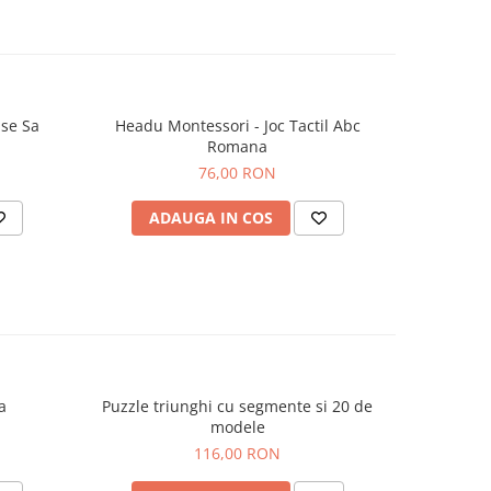
ogice.
 lemn,
v 12,7 x
se Sa
Headu Montessori - Joc Tactil Abc
Set 
Romana
ea
76,00 RON
ilor
zuale a
troduce
ADAUGA IN COS
AD
 intr-un
area
 copii
ului
a
Puzzle triunghi cu segmente si 20 de
Puzzle din
mici
modele
 asadar
116,00 RON
ate