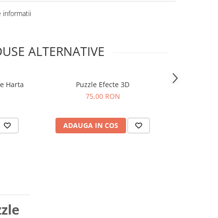
informatii
USE ALTERNATIVE
se Harta
Puzzle Efecte 3D
Set de 9 pu
75,00 RON
ADAUGA IN COS
ADAUG
zle