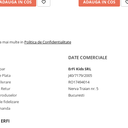
ADAUGA IN COS
ADAUGA IN COS
piesele sunt fabricate din lem
fara margini ascutite.
la mai multe in
Politica de Confidentialitate
DATE COMERCIALE
par
ErFi Kids SRL
 Plata
J40/7179/2005
livrare
RO17494014
e Retur
Nerva Traian nr. 5
Produselor
Bucuresti
 fidelizare
omanda
 ERFI