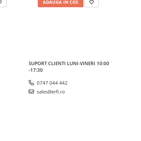
ADAUGA IN COS
AD
n neted,
SUPORT CLIENTI
LUNI-VINERI 10:00
-17:30
0747 044 442
sales@erfi.ro