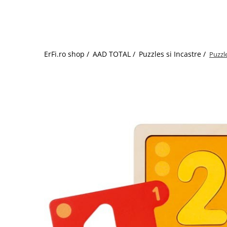
Jucarii de rol
Decoratiuni
Jucarii educative
Figurine jucarii mici
Jucarii electronice
ErFi.ro shop /
AAD TOTAL /
Puzzles si Incastre /
Puzzl
Jucarii interactive
Frumusete si Bijuterii
Jocuri de societate