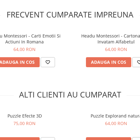
formei si dezvoltarea gandirii l
Puzzle-ul contine 10 piese din
FRECVENT CUMPARATE IMPREUNA
cu dimensiunea de aproximati
11 x 2,4 cm fiecare.
Beneficii
educationale
 Montessori - Carti Emotii Si
Headu Montessori - Cartona
Actiuni In Romana
Invatam Alfabetul
Jucaria contribuie la dezvoltar
64,00 RON
64,00 RON
coordonarii mana-ochi, abilitat
motorii fine si recunoasterii vi
cifrelor. Este ideal pentru a in
ADAUGA IN COS
ADAUGA IN COS
conceptele de numar si ordine
mod distractiv si vizual.
Varsta
recomandata
ALTI CLIENTI AU CUMPARAT
Puzzle stratificat pentru invat
numerelor este potrivit pentru
incepand cu varsta de 2 ani.
Siguranta copil
Puzzle Efecte 3D
Puzzle Explorand natur
Produsul poate contine piese 
75,00 RON
64,00 RON
care prezinta risc de sufocare,
se recomanda utilizarea sub
supravegherea unui adult. To