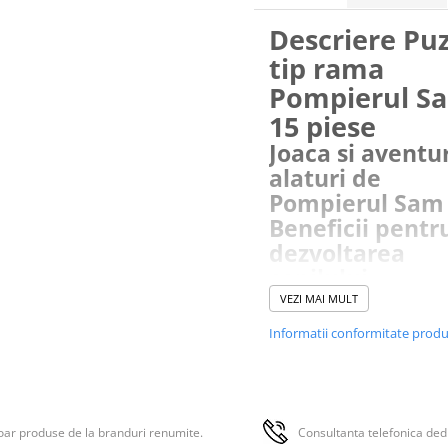
Descriere Puz
tip rama
Pompierul S
15 piese
Joaca si aventu
alaturi de
Pompierul Sam
Beneficii pentr
dezvoltarea
copilului
Asamblarea puzzle-ului ajuta l
VEZI MAI MULT
dezvoltarea gandirii logice, rab
Informatii conformitate prod
indemanarii. Jocul stimuleaza
abilitatea de concentrare si
incurajeaza descoperirea de n
competente, oferind o experi
relaxanta si plina de satisfactii.
Calitate si
ar produse de la branduri renumite.
Consultanta telefonica ded