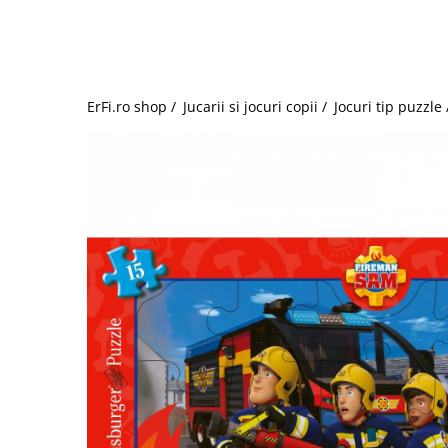
Jucarii de rol
Decoratiuni
Jucarii educative
Figurine jucarii mici
Jucarii electronice
ErFi.ro shop /
Jucarii si jocuri copii /
Jocuri tip puzzle
Jucarii interactive
Frumusete si Bijuterii
Jocuri de societate