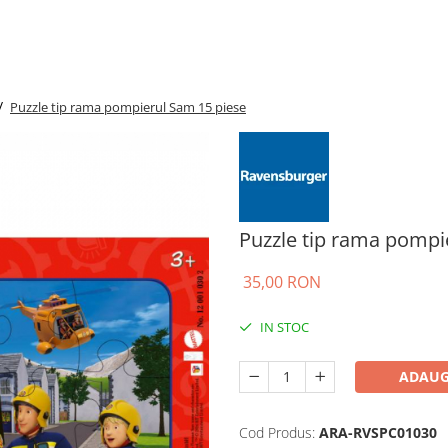
 /
Puzzle tip rama pompierul Sam 15 piese
Puzzle tip rama pompi
35,00 RON
IN STOC
ADAUG
Cod Produs:
ARA-RVSPC01030