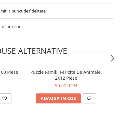
imiti
1
punct de fidelitate
informatii
USE ALTERNATIVE
100 Piese
Puzzle Familii Fericite De Animale,
Puzzle Scuf
2X12 Piese
P
50,00 RON
ADAUGA IN COS
ADAUG