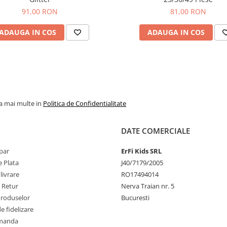
91,00 RON
81,00 RON
ADAUGA IN COS
ADAUGA IN COS
la mai multe in
Politica de Confidentialitate
DATE COMERCIALE
par
ErFi Kids SRL
 Plata
J40/7179/2005
livrare
RO17494014
e Retur
Nerva Traian nr. 5
Produselor
Bucuresti
 fidelizare
omanda