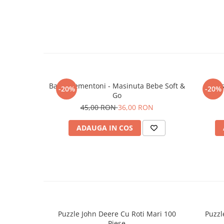
Baby Clementoni - Masinuta Bebe Soft &
Mas
-20%
-20%
Go
45,00 RON
36,00 RON
ADAUGA IN COS
Puzzle John Deere Cu Roti Mari 100
Puzzl
Piese