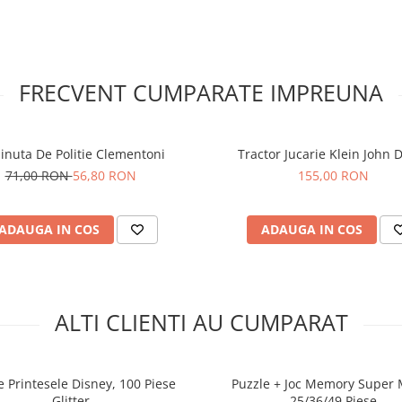
siguranta
Ravensburger
Fiecare piesa este unica si se
potriveste perfect datorita
FRECVENT CUMPARATE IMPREUNA
tehnologiei Softclick. Puzzle-ul
realizat din materiale ecologic
inalta calitate, care minimizea
reflexiile si asigura o fixare ide
inuta De Politie Clementoni
Tractor Jucarie Klein John 
Ravensburger garanteaza pro
testate riguros pentru culori, 
71,00 RON
56,80 RON
155,00 RON
siguranta.
ADAUGA IN COS
ADAUGA IN COS
ALTI CLIENTI AU CUMPARAT
e Printesele Disney, 100 Piese
Puzzle + Joc Memory Super 
Glitter
25/36/49 Piese