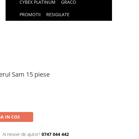
CYBEX PLATINUM
GRACO
PROMOTII
RESIGILATE
erul Sam 15 piese
A IN COS
Ai nevoie de ajutor?
0747 044 442