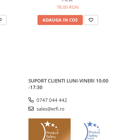
78,00 RON
ADAUGA IN COS
AD
SUPORT CLIENTI
LUNI-VINERI 10:00
-17:30
0747 044 442
sales@erfi.ro