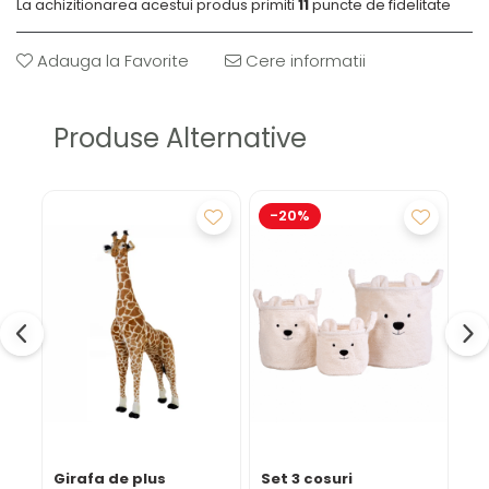
La achizitionarea acestui produs primiti
11
puncte de fidelitate
Adauga la Favorite
Cere informatii
Produse Alternative
-20%
-
Girafa de plus
Set 3 cosuri
El