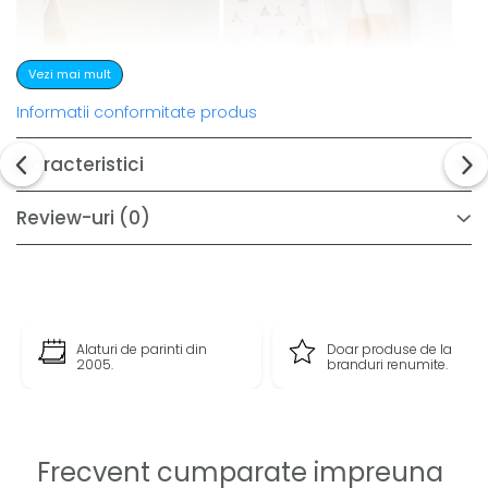
Vezi mai mult
Informatii conformitate produs
Caracteristici
Review-uri
(0)
Alaturi de parinti din
Doar produse de la
2005.
branduri renumite.
Caracteristici Raft de perete Tipi Childhome,
Lemn Natural/Alb:
Frecvent cumparate impreuna