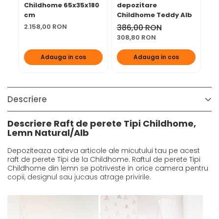
Childhome 65x35x180
depozitare
Ch
cm
Childhome Teddy Alb
cm
2.158,00 RON
386,00 RON
1.
308,80 RON
1.
Adauga in cos
Adauga in cos
Descriere
Descriere Raft de perete Tipi Childhome,
Lemn Natural/Alb
Depoziteaza cateva articole ale micutului tau pe acest
raft de perete Tipi de la Childhome. Raftul de perete Tipi
Childhome din lemn se potriveste in orice camera pentru
copii, designul sau jucaus atrage privirile.