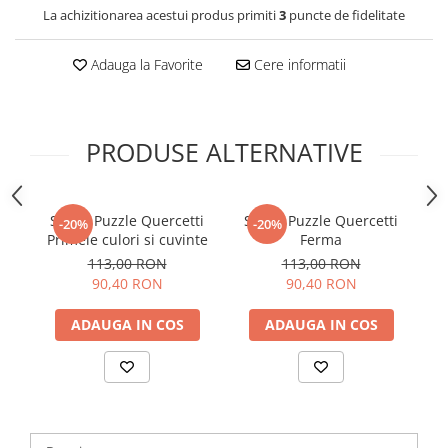
La achizitionarea acestui produs primiti
3
puncte de fidelitate
Adauga la Favorite
Cere informatii
PRODUSE ALTERNATIVE
Smart Puzzle Quercetti
Smart Puzzle Quercetti
-20%
-20%
Primele culori si cuvinte
Ferma
113,00 RON
113,00 RON
90,40 RON
90,40 RON
ADAUGA IN COS
ADAUGA IN COS