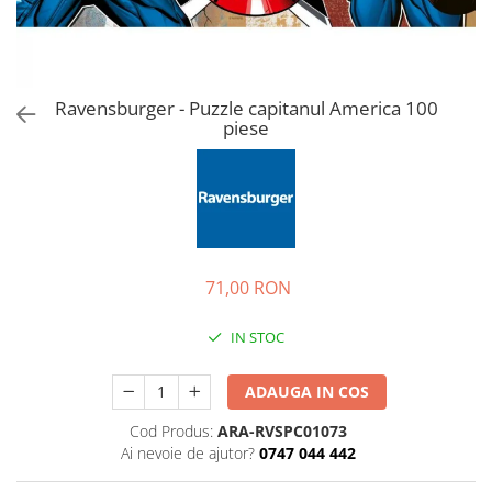
Jucarii de rol
Decoratiuni
Jucarii educative
Figurine jucarii mici
Jucarii electronice
Ravensburger - Puzzle capitanul America 100
piese
Jucarii interactive
Frumusete si Bijuterii
Jocuri de societate
71,00 RON
IN STOC
ADAUGA IN COS
Cod Produs:
ARA-RVSPC01073
Ai nevoie de ajutor?
0747 044 442