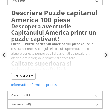
Descriere
Descriere Puzzle capitanul
America 100 piese
Descopera aventurile
Capitanului America printr-un
puzzle captivant!
Puzzle-ul
Puzzle capitanul America 100 piese
aduce in
casa ta actiunea si curajul celebrului supererou. Este o
alegere perfecta pentru copii si pasionati de puzzle-uri,
oferind ore intregi de distractie si dezvoltare.
Calitate superioara si
tehnologie Softclick
Fiecare piesa a puzzle-ului
Puzzle capitanul America 100
VEZI MAI MULT
piese
este lucrata manual pentru o potrivire exacta si
rezistenta. Tehnologia Softclick asigura o fixare sigura si o
Informatii conformitate produs
experienta placuta la asamblare.
Beneficii educative si
Caracteristici
distractie garantata
Review-uri
(0)
Acest puzzle sprijina dezvoltarea gandirii logice, a rabdarii si