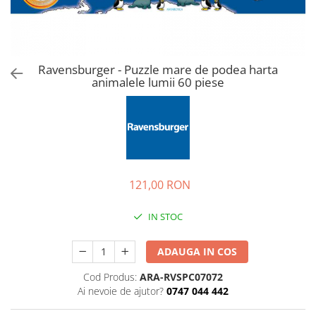
Jucarii de rol
Decoratiuni
Jucarii educative
Figurine jucarii mici
Jucarii electronice
Ravensburger - Puzzle mare de podea harta
animalele lumii 60 piese
Jucarii interactive
Frumusete si Bijuterii
Jocuri de societate
121,00 RON
IN STOC
ADAUGA IN COS
Cod Produs:
ARA-RVSPC07072
Ai nevoie de ajutor?
0747 044 442