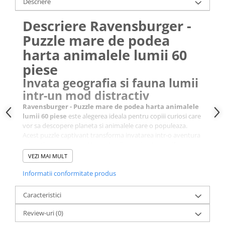
Descriere
Descriere Ravensburger -
Puzzle mare de podea
harta animalele lumii 60
piese
Invata geografia si fauna lumii
intr-un mod distractiv
Ravensburger - Puzzle mare de podea harta animalele
lumii 60 piese
este alegerea ideala pentru copiii curiosi care
vor sa descopere planeta si animalele care o populeaza.
Acest puzzle captivant transforma invatarea intr-o aventura
educativa, prezentand harta lumii cu animale specifice
fiecarui continent, perfect ilustrate pentru a atrage atentia
VEZI MAI MULT
celor mici.
Ravensburger - Puzzle mare de podea harta
animalele lumii 60 piese
Informatii conformitate produs
imbina educatia cu joaca intr-un
mod armonios.
Un puzzle educativ de podea
Caracteristici
cu beneficii multiple
Review-uri
(0)
Conceput special pentru a fi folosit direct pe podea,