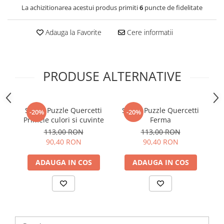
La achizitionarea acestui produs primiti
6
puncte de fidelitate
Adauga la Favorite
Cere informatii
PRODUSE ALTERNATIVE
Smart Puzzle Quercetti
Smart Puzzle Quercetti
-20%
-20%
Primele culori si cuvinte
Ferma
113,00 RON
113,00 RON
90,40 RON
90,40 RON
ADAUGA IN COS
ADAUGA IN COS