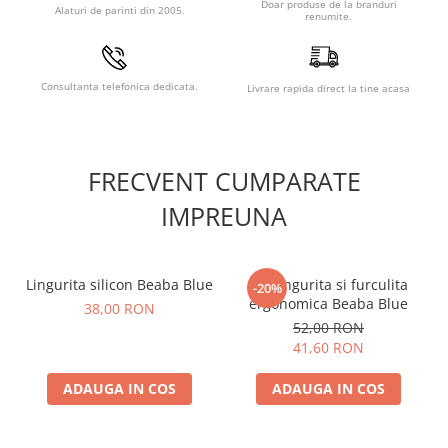
Doar produse de la branduri
Alaturi de parinti din 2005.
renumite.
Consultanta telefonica dedicata.
Livrare rapida direct la tine acasa
FRECVENT CUMPARATE
IMPREUNA
Lingurita silicon Beaba Blue
Set lingurita si furculita
-20%
ergonomica Beaba Blue
38,00 RON
52,00 RON
41,60 RON
ADAUGA IN COS
ADAUGA IN COS
Caracteristici Robot Beaba
Babycook Neo Night Blue: