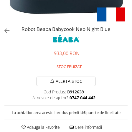
Jucarii de rol
Decoratiuni
Jucarii educative
Figurine jucarii mici
Jucarii electronice
Robot Beaba Babycook Neo Night Blue
Jucarii interactive
Frumusete si Bijuterii
933,00 RON
Jocuri de societate
STOC EPUIZAT
ALERTA STOC
Cod Produs:
B912639
Ai nevoie de ajutor?
0747 044 442
La achizitionarea acestui produs primiti
46
puncte de fidelitate
Adauga la Favorite
Cere informatii