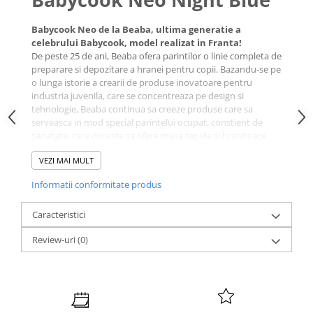
Babycook Neo de la Beaba, ultima generatie a
celebrului Babycook, model realizat in Franta!
De peste 25 de ani, Beaba ofera parintilor o linie completa de
preparare si depozitare a hranei pentru copii. Bazandu-se pe
o lunga istorie a crearii de produse inovatoare pentru
industria juvenila, care se concentreaza pe design si
tehnologie, Beaba continua sa creeze produse care sa
serveasca in mod special parintelui ocupat, constient de
sanatate, care doreste sa ofere mese rapide si hranitoare
pentru familia sa.
VEZI MAI MULT
Babycook Neo, impreuna cu aplicatia Beaba&ME,
Informatii conformitate produs
ofera suport parintilor in pregatirea meniurilor
personalizate. Aplicatie disponibila in App Store si
Caracteristici
Google Play.
Review-uri
(0)
Patru setari ale aparatului
Babycook Neo elimina nevoia de
oale, blender si cuptor cu microunde, astfel incat prepararea
hranei pentru copii sa fie cat mai simpla posibil. Creati totul
rapid, functia unica cu impulsuri asigura faptul ca bebelusul
dumneavoastra obtine o consistenta corecta a hranei.
Sistemul de gatit cu aburi brevetat se opreste automat.