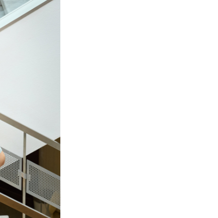
Signature Urban Dark Burgun
un volum de 20,5 L, suporta p
5 kg si include accesorii esenti
pentru ingrijirea copilului, de
astfel companionul perfect la
plimbare, la birou sau in excur
weekend. Fabricat din poliest
hidrofug, Rucsac Childhome F
Club Signature Urban Dark B
rezista la ploaie usoara si pete
pastrand continutul in siguran
orice conditii.
Beneficii princi
Rucsac Childh
Family Club
Signature Urba
Dark Burgundy
Depozitare inteligenta
–
compartimente mari si 9 
pentru scutece, gustari, juca