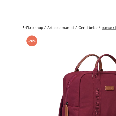
Jucarii de rol
Decoratiuni
Jucarii educative
Figurine jucarii mici
Jucarii electronice
ErFi.ro shop /
Articole mamici /
Genti bebe /
Rucsac C
Jucarii interactive
Frumusete si Bijuterii
-20%
Jocuri de societate