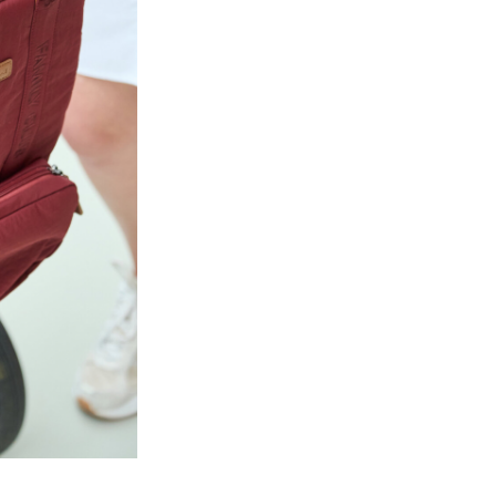
cu o carpa umeda si sapun del
interiorul se igienizeaza rapid 
stergere cu servetel umed. La
Rucsac Childhome Family Clu
Signature Urban Dark Burgun
deschis la aer pentru a preven
mirosurile.
De ce sa alegi
Rucsac Childh
Family Club
Signature Urba
Dark Burgundy
Rucsac Childhome Family Clu
Signature Urban Dark Burgun
combina compartimentarea
inteligenta, materialele reziste
estetica moderna, potrivita at
mamelor, cat si tatilor. Alegan
Rucsac Childhome Family Clu
Signature Urban Dark Burgun