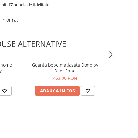
imiti
17
puncte de fidelitate
informatii
USE ALTERNATIVE
ldhome
Geanta bebe matlasata Done by
Geanta beb
y
Deer Sand
463,00 RON
ADAUGA IN COS
ADAUG