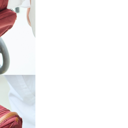
EAN: 5420007169145
Dimensiuni: 30 × 16 × 40 c
(L × l × H)
Volum: 20,5 L
Capacitate maxima: 5 kg
Material exterior: 100 % po
hidrofug
Captuseala: PET termo-refl
Sistem inchidere: fermoar
cu glisoare metalice
Culoare: Dark Burgundy
Mod de utilizare
intretinere
Fixeaza Rucsac Childhome Fam
Club Signature Urban Dark B
pe carucior cu carligele inclus
prinde-l pe troler prin curelele
speciale. Pentru curatare, ster
exteriorul Rucsac Childhome 
Club Signature Urban Dark B