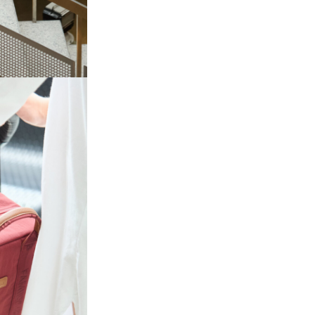
obiecte personale.
Accesorii incluse
– saltel
schimb, carlige de carucior,
pentru prindere pe troler 
detasabil pentru haine mu
Buzunare termoizolate
–
buzunare interne pastreaz
bauturile la temperatura po
Tesatura hidrofuga
– mat
poliester 600 D rezistent la
murdarie, usor de curatat 
laveta umeda.
Confort sporit
– bretele c
si panou posterior aerisit 
presiunea pe umeri si asig
ventilatie.
Specificatii teh
Rucsac Childh
Family Club
Signature Urba
Dark Burgundy