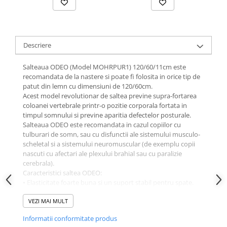
Descriere
Salteaua ODEO (Model MOHRPUR1) 120/60/11cm este
recomandata de la nastere si poate fi folosita in orice tip de
patut din lemn cu dimensiuni de 120/60cm.
Acest model revolutionar de saltea previne supra-fortarea
coloanei vertebrale printr-o pozitie corporala fortata in
timpul somnului si previne aparitia defectelor posturale.
Salteaua ODEO este recomandata in cazul copiilor cu
tulburari de somn, sau cu disfunctii ale sistemului musculo-
scheletal si a sistemului neuromuscular (de exemplu copii
nascuti cu afectari ale plexului brahial sau cu paralizie
cerebrala).
Caracteristici saltea ODEO:
• Elasticitate foarte buna si un suport stabil pentru spate.
• Fermitate.
• Margini sigure.
VEZI MAI MULT
• Permite o excelenta circulatie a aerului.
Informatii conformitate produs
• Husa multi-strat (constructie 3W), usor de curatat si