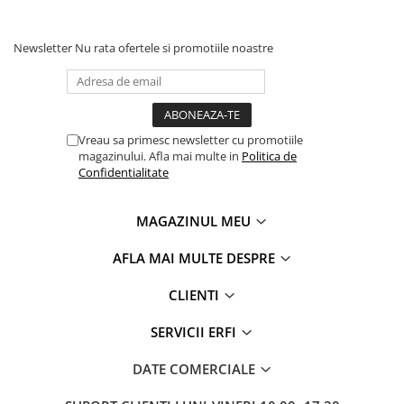
National de Igiena din Polonia (H-Hu017b-6071-0346 / 14 /
C),
Certificare ca Dispozitiv Medical Clasa I in conformitate cu
Newsletter
Nu rata ofertele si promotiile noastre
Directivele Consiliului Europei 93/42 / EEC of 14 June 1993
referitor la dispozitivele medicale amendate prin 2007/47 /
EC a Parlamentului European si a Consiliului Europeni in 5
Septembrie 2007 si armonizata cu standardele: PN -EN ISO
14971: 2012, PN-EN 1041 + A1: 2013-12, PN-EN ISO 15523-1:
Vreau sa primesc newsletter cu promotiile
2012. Si Actul din 20 Mai 2010 asupra dispozitivelor medicale.
magazinului. Afla mai multe in
Politica de
Dimensiuni saltea Odeo: 120/60/11 cm
Confidentialitate
MAGAZINUL MEU
AFLA MAI MULTE DESPRE
CLIENTI
SERVICII ERFI
DATE COMERCIALE