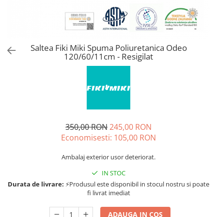
Jucarii de rol
Decoratiuni
Jucarii educative
Figurine jucarii mici
Jucarii electronice
Saltea Fiki Miki Spuma Poliuretanica Odeo
120/60/11cm - Resigilat
Jucarii interactive
Frumusete si Bijuterii
Jocuri de societate
350,00 RON
245,00 RON
Economisesti:
105,00
RON
Ambalaj exterior usor deteriorat.
IN STOC
Durata de livrare:
⚡Produsul este disponibil in stocul nostru si poate
fi livrat imediat
ADAUGA IN COS