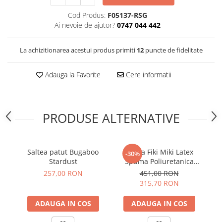
Cod Produs:
F05137-RSG
Ai nevoie de ajutor?
0747 044 442
La achizitionarea acestui produs primiti
12
puncte de fidelitate
Adauga la Favorite
Cere informatii
PRODUSE ALTERNATIVE
Saltea patut Bugaboo
Saltea Fiki Miki Latex
Sa
-30%
Stardust
Spuma Poliuretanica
Odeo+ 120/60/11cm -
257,00 RON
451,00 RON
Resigilat
315,70 RON
ADAUGA IN COS
ADAUGA IN COS