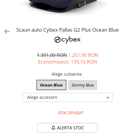
Jucarii de rol
Decoratiuni
Jucarii educative
Figurine jucarii mici
Jucarii electronice
Scaun auto Cybex Pallas G2 Plus Ocean Blue
Jucarii interactive
Frumusete si Bijuterii
1.391,00 RON
1.251,90 RON
Jocuri de societate
Economisesti:
139,10
RON
Alege culoarea
:
Ocean Blue
Stormy Blue
Alege accesorii
STOC EPUIZAT
ALERTA STOC