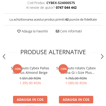
Cod Produs:
CYBEX-524000575
Ai nevoie de ajutor?
0747 044 442
La achizitionarea acestui produs primiti
62
puncte de fidelitate
Adauga la Favorite
Cere informatii
PRODUSE ALTERNATIVE
Scaun auto Cybex Pallas
Scaun auto rotativ Cybex
Sc
-10%
-10%
G3 Plus Almond Beige
Sirona Gi i-Size Plus
Si
Moon Black
1.551,00 RON
1.765,00 RON
1.395,90 RON
1.589,00 RON
ADAUGA IN COS
ADAUGA IN COS