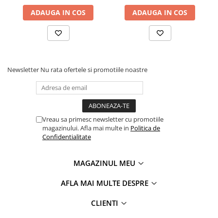
riscul de leziuni cu 40% comparativ cu sistemele traditionale
de centuri. Copiii prefera scuturile de protectie pentru ca nu
ADAUGA IN COS
ADAUGA IN COS
restrang libertatea de miscare, oferind in acelasi timp
siguranta si confort.
Fixare usoara in cateva
secunde
Newsletter
Nu rata ofertele si promotiile noastre
Vreau sa primesc newsletter cu promotiile
magazinului. Afla mai multe in
Politica de
Confidentialitate
MAGAZINUL MEU
AFLA MAI MULTE DESPRE
CLIENTI