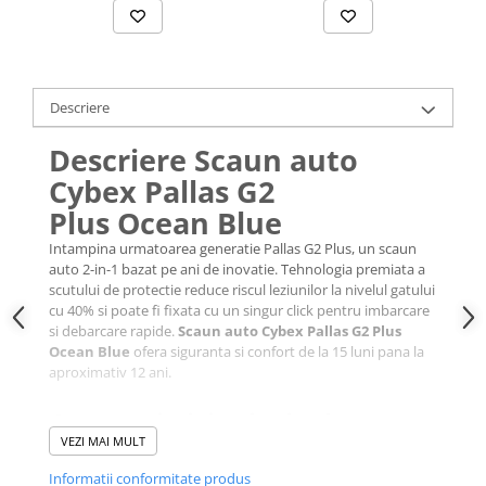
Descriere
Descriere Scaun auto
Cybex Pallas G2
Plus Ocean Blue
Intampina urmatoarea generatie Pallas G2 Plus, un scaun
auto 2-in-1 bazat pe ani de inovatie. Tehnologia premiata a
scutului de protectie reduce riscul leziunilor la nivelul gatului
cu 40% si poate fi fixata cu un singur click pentru imbarcare
si debarcare rapide.
Scaun auto Cybex Pallas G2 Plus
Ocean Blue
ofera siguranta si confort de la 15 luni pana la
aproximativ 12 ani.
Caracteristici principale
VEZI MAI MULT
Scut de impact avansat: reduce leziunile la gat cu 40% si
Informatii conformitate produs