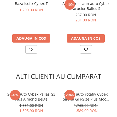
Baza Isofix Cybex T
Adaptori scaun auto Cybex
-10%
carucior Balios S
1.200,00 RON
257,00 RON
231,00 RON
ADAUGA IN COS
ADAUGA IN COS
ALTI CLIENTI AU CUMPARAT
Scaun auto Cybex Pallas G3
Scaun auto rotativ Cybex
-10%
-10%
Plus Almond Beige
Sirona Gi i-Size Plus Moon
Scutul de protectie integrat actioneaza ca un airbag umflat,
Black
1.551,00 RON
1.765,00 RON
distribuind forta pe o suprafata larga. Astfel se reduce
1.395,90 RON
1.589,00 RON
presiunea asupra gatului si capului copilului, diminuand