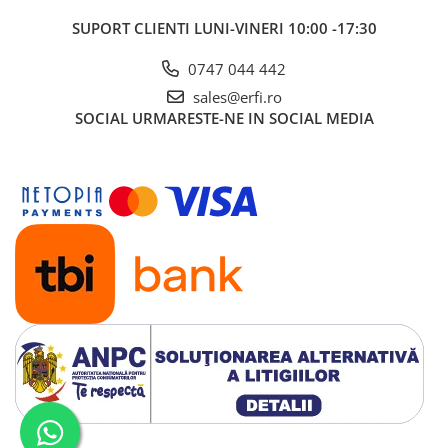
SUPORT CLIENTI
LUNI-VINERI 10:00 -17:30
0747 044 442
Confort pe termen lung
sales@erfi.ro
Scaunul auto Maxi-Cosi Kore i-Size este proiectat pentru a
SOCIAL
URMARESTE-NE IN SOCIAL MEDIA
oferi confort pe termen lung, adaptandu-se in mod
continuu la nevoile copilului. Dispune de un spatar flexibil ce
se adapteaza perfect banchetei vehiculului. Spatarul permite
o ajustare simultana a inaltimii si latimii scaunului
auto, pentru a se potrivi perfect copilului in crestere,
asigurand o pozitie corecta si confortabila. Sistemul de
ventilatie integrat mentine o temperatura placuta in timpul
calatoriilor, prevenind supraincalzirea si asigurand un mediu
confortabil in toate conditiile.