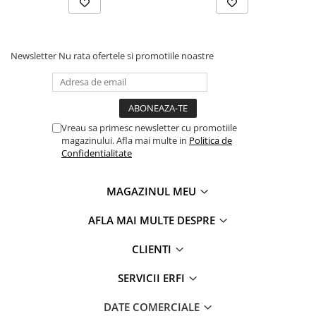
Protectie imbunatatita impotriva impactului lateral
Scaunul auto Maxi-Cosi Kore i-Size este dotat cu tehnologia
Newsletter
Nu rata ofertele si promotiile noastre
avansata Side Protection System Plus (SPS Plus), care ofera
un nivel superior de protectie laterala. Acest sistem include
o carcasa Cocoon pe laterale, conceputa pentru a absorbi si
a distribui eficient fortele generate in cazul unui impact
lateral. Aceasta impreuna cu materialele speciale din zona
Vreau sa primesc newsletter cu promotiile
umerilor si a capului ajuta la reducerea riscurilor de leziuni,
magazinului. Afla mai multe in
Politica de
protejand zonele sensibile ale copilului in mod optim. SPS
Confidentialitate
Plus asigura astfel un mediu de calatorie mai sigur si mai
protejat, contribuind la siguranta generala a copilului in
timpul fiecarei calatorii.
MAGAZINUL MEU
AFLA MAI MULTE DESPRE
CLIENTI
SERVICII ERFI
DATE COMERCIALE