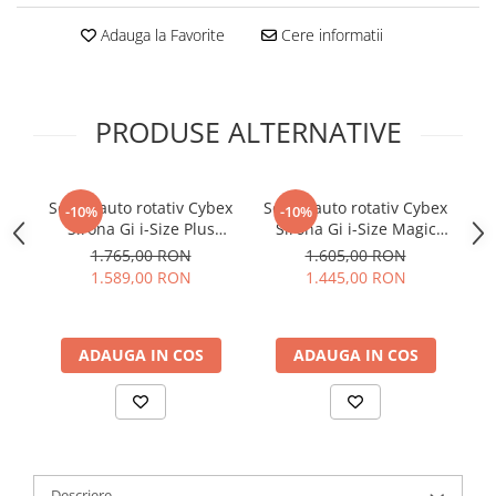
Adauga la Favorite
Cere informatii
PRODUSE ALTERNATIVE
Scaun auto rotativ Cybex
Scaun auto rotativ Cybex
-10%
-10%
Sirona Gi i-Size Plus
Sirona Gi i-Size Magic
Moon Black
Black
1.765,00 RON
1.605,00 RON
1.589,00 RON
1.445,00 RON
ADAUGA IN COS
ADAUGA IN COS
Descriere