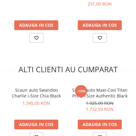
Cosi Kore i-Size Authentic
231,00 RON
Black:
Siguranta avansata
ADAUGA IN COS
ADAUGA IN COS
Scaunul auto Maxi-Cosi Kore i-Size este proiectat pentru a
oferi un nivel superior de siguranta, conform standardelor i-
Size. Dotat cu un sistem de protectie laterala avansat,
scaunul auto este echipat cu ghidaje pentru centurile de
siguranta ce contribuie la mentinerea copilului intr-o pozitie
stabila si sigura. Structura sa robusta si protectiile laterale
absorb eficient energia in cazul unui impact, reducand
ALTI CLIENTI AU CUMPARAT
riscurile si protejand copilul din toate unghiurile.
Scaun auto Swandoo
Scaun auto Maxi-Cosi Titan
-10%
Charlie i-Size Chia Black
Pro 2 i-Size Authentic Black
1.345,00 RON
1.925,00 RON
1.732,50 RON
ADAUGA IN COS
ADAUGA IN COS