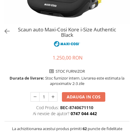
Jucarii de rol
Decoratiuni
Jucarii educative
Figurine jucarii mici
Jucarii electronice
Scaun auto Maxi-Cosi Kore i-Size Authentic
Black
Jucarii interactive
Frumusete si Bijuterii
Jocuri de societate
1.250,00 RON
STOC FURNIZOR
Durata de livrare:
Stoc furnizor intern. Livrarea este estimata la
aproximativ 2-3 zile
ADAUGA IN COS
Cod Produs:
BEC-8740671110
Ai nevoie de ajutor?
0747 044 442
La achizitionarea acestui produs primiti
62
puncte de fidelitate