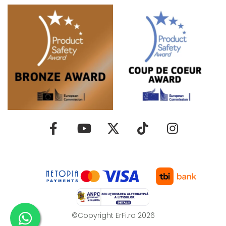
Easy-in: fixare rapida si fara stres
Tehnologia Easy-in a fost creata pentru a face fiecare
calatorie mai usoara. Sistemul de centuri de siguranta in
5 puncte ramane deschis, facilitand asezarea copilului in
scaun si fixarea acestuia in doar cateva secunde. Parintii
vor aprecia reglarea simpla a hamului de siguranta si a
inaltimii tetierei, adaptandu-se usor la cresterea copilului.
Easy-in elimina stresul manevrarii centurilor si asigura o
potrivire perfecta si rapida de fiecare data, asigurandu-te
ca micutul tau este bine protejat.
©Copyright ErFi.ro 2026