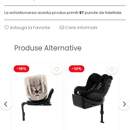
La achizitionarea acestui produs primiti
87
puncte de fidelitate
Adauga la Favorite
Cere informatii
Produse Alternative
-16%
-10%
-