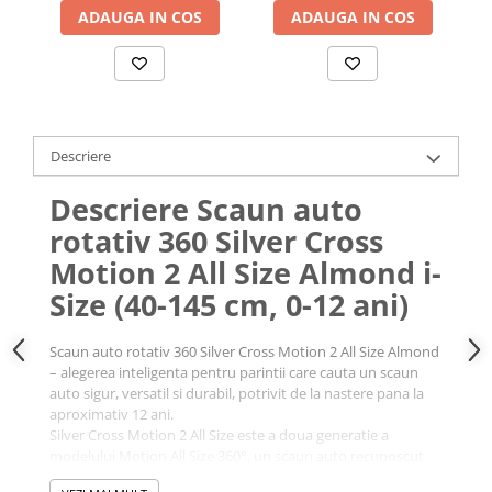
ADAUGA IN COS
ADAUGA IN COS
Descriere
Descriere Scaun auto
rotativ 360 Silver Cross
Motion 2 All Size Almond i-
Size (40-145 cm, 0-12 ani)
Scaun auto rotativ 360 Silver Cross Motion 2 All Size Almond
– alegerea inteligenta pentru parintii care cauta un scaun
auto sigur, versatil si durabil, potrivit de la nastere pana la
aproximativ 12 ani.
Silver Cross Motion 2 All Size este a doua generatie a
modelului Motion All Size 360°, un scaun auto recunoscut
pentru performantele sale excelente in testari