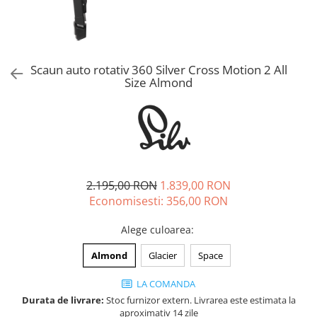
Jucarii de rol
Decoratiuni
Jucarii educative
Figurine jucarii mici
Jucarii electronice
Scaun auto rotativ 360 Silver Cross Motion 2 All
Size Almond
Jucarii interactive
Frumusete si Bijuterii
Jocuri de societate
2.195,00 RON
1.839,00 RON
Economisesti:
356,00
RON
Alege culoarea
:
Almond
Glacier
Space
LA COMANDA
Durata de livrare:
Stoc furnizor extern. Livrarea este estimata la
aproximativ 14 zile