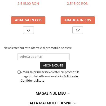
structura tip fagure pentru absorbtia energiei:
2.515,00 RON
2.515,00 RON
protectie pentru cap, gat si solduri
reducerea fortelor in caz de impact lateral
siguranta crescuta in zonele critice
ADAUGA IN COS
ADAUGA IN COS
Confort premium pentru copil
– materiale naturale si
ergonomie
Silver Cross Motion 2 All Size ofera un nivel ridicat de
Newsletter
Nu rata ofertele si promotiile noastre
confort:
tesaturi din bambus moale, hipoalergenice
insert ergonomic pentru nou-nascut
tetiera reglabila in 8 pozitii
3 pozitii de inclinare pentru somn si relaxare
Vreau sa primesc newsletter cu promotiile
Perfect pentru calatorii lungi sau utilizare zilnica.
magazinului. Afla mai multe in
Politica de
Confidentialitate
Captuseala Hydro Protect –
igiena si protectie
MAGAZINUL MEU
Noua captuseala Hydro Protect aduce beneficii esentiale:
AFLA MAI MULTE DESPRE
reversibila si detasabila